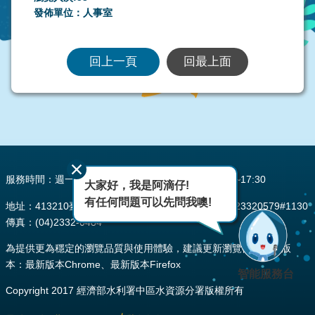
發佈單位：人事室
回上一頁
回最上面
:::
服務時間：週一至週五 AM08:00~12:00 PM13:30~17:30
大家好，我是阿滴仔!
有任何問題可以先問我噢!
地址：413210臺中市霧峰區峰堤路195號 電話：(04)23320579#1130
傳真：(04)2332-0484
為提供更為穩定的瀏覽品質與使用體驗，建議更新瀏覽器至以下版
本：最新版本Chrome、最新版本Firefox
智能服務台
Copyright 2017 經濟部水利署中區水資源分署版權所有