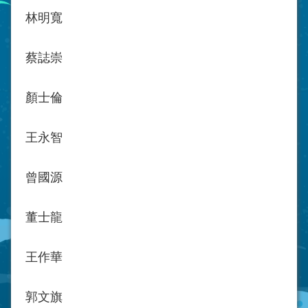
林明寬
蔡誌崇
顏士倫
王永智
曾國源
董士龍
王作華
郭文旗