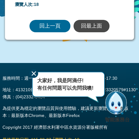
瀏覽人次:
18
回上一頁
回最上面
:::
服務時間：週一至週五 AM08:00~12:00 PM13:30~17:30
大家好，我是阿滴仔!
有任何問題可以先問我噢!
地址：413210臺中市霧峰區峰堤路195號 電話：(04)23320579#1130
傳真：(04)2332-0484
為提供更為穩定的瀏覽品質與使用體驗，建議更新瀏覽器至以下版
本：最新版本Chrome、最新版本Firefox
智能服務台
Copyright 2017 經濟部水利署中區水資源分署版權所有