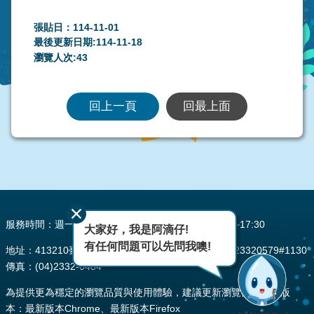
張貼日：114-11-01
最後更新日期:114-11-18
瀏覽人次:
43
回上一頁
回最上面
:::
服務時間：週一至週五 AM08:00~12:00 PM13:30~17:30
大家好，我是阿滴仔!
有任何問題可以先問我噢!
地址：413210臺中市霧峰區峰堤路195號 電話：(04)23320579#1130
傳真：(04)2332-0484
為提供更為穩定的瀏覽品質與使用體驗，建議更新瀏覽器至以下版
本：最新版本Chrome、最新版本Firefox