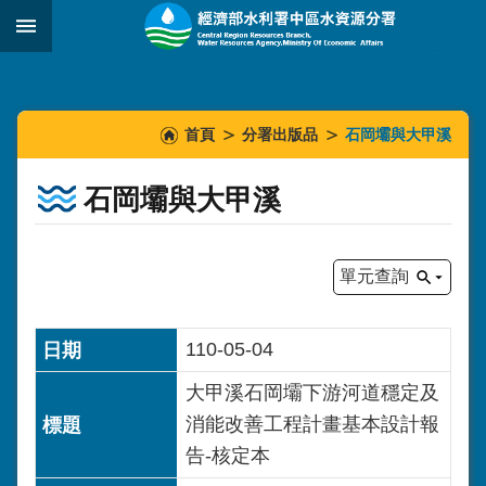
跳到主要內容區塊
:::
_
:::
:::
首頁
分署出版品
石岡壩與大甲溪
石岡壩與大甲溪
單元查詢
110-05-04
大甲溪石岡壩下游河道穩定及
消能改善工程計畫基本設計報
告-核定本