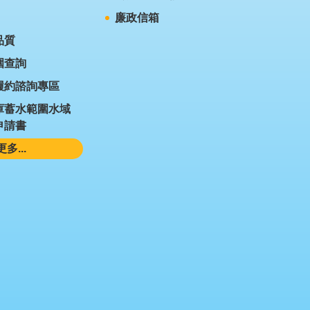
廉政信箱
品質
圍查詢
履約諮詢專區
庫蓄水範圍水域
申請書
更多...