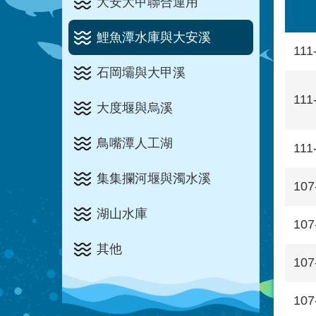
大安大甲聯合運用
鯉魚潭水庫與大安溪
111
石岡壩與大甲溪
111
大度堰與烏溪
鳥嘴潭人工湖
111
集集攔河堰與濁水溪
107
湖山水庫
107
其他
107
107