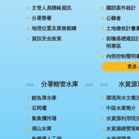
主管人員聯絡資訊
國賠案件統計
分署榮譽
公聽會
地理位置及業務範疇
土地徵收計畫
資訊安全政策
前瞻基礎建設計
明專區
內部控制聲明
更多..
分署轄管水庫
水資源
鯉魚潭水庫
環境與水文概
石岡壩
中區水庫簡介
集集攔河堰
水資源利用現
湖山水庫
水資源經營策
鳥嘴潭人工湖
水資源調度