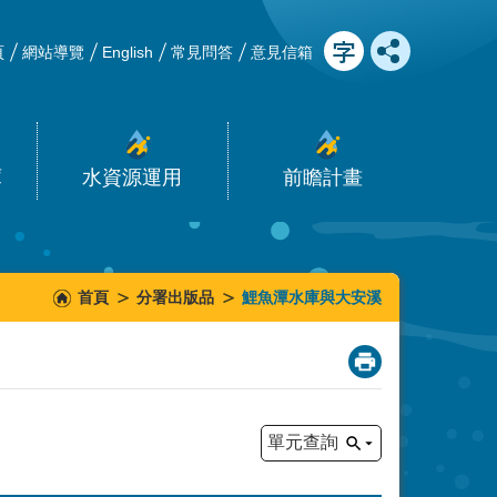
頁
網站導覽
English
常見問答
意見信箱
庫
水資源運用
前瞻計畫
首頁
分署出版品
鯉魚潭水庫與大安溪
_
單元查詢