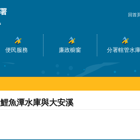
_
回首
便民服務
廉政櫥窗
分署轄管水
鯉魚潭水庫與大安溪