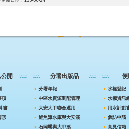
更新日期：115-06-24
訊公開
分署出版品
便
則
分署年報
水權登記
事項
中區水資源調配管理
水權資訊
算書
大安大甲聯合運用
用水計劃
情形
鯉魚潭水庫與大安溪
參訪申請
石岡壩與大甲溪
意見信箱