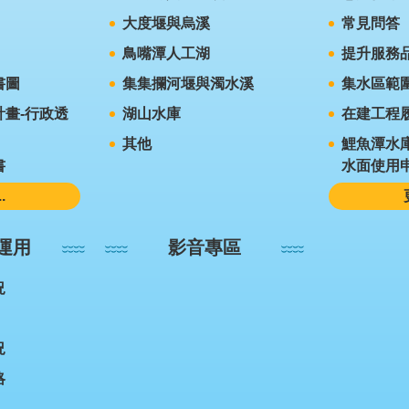
大度堰與烏溪
常見問答
鳥嘴潭人工湖
提升服務
書圖
集集攔河堰與濁水溪
集水區範
畫-行政透
湖山水庫
在建工程
其他
鯉魚潭水
書
水面使用
.
運用
影音專區
況
況
略