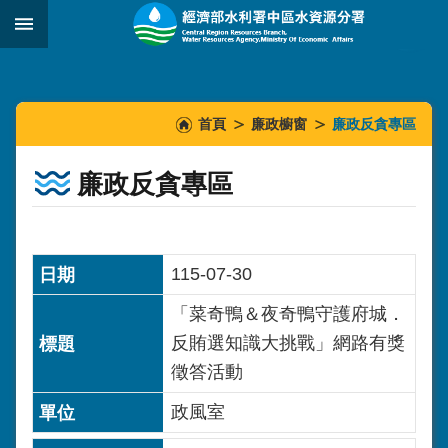
跳到主要內容區塊
:::
_
:::
:::
首頁
廉政櫥窗
廉政反貪專區
廉政反貪專區
115-07-30
「菜奇鴨＆夜奇鴨守護府城．
反賄選知識大挑戰」網路有獎
徵答活動
政風室