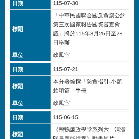
115-07-30
「中華民國聯合國反貪腐公約
第三次國家報告國際審查會
議」將於115年8月25日至28
日舉辦
政風室
115-07-21
本分署編撰「防貪指引-小額
款項篇」手冊
政風室
115-06-15
《鴨鴨廉政學堂系列六－清潔
隊員廉能錦囊》動畫短片