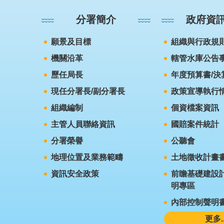
分署簡介
政府資
願景及目標
組織與行政規
機關沿革
轄管水庫公告
歷任局長
年度預算書/決
現任分署長/副分署長
政策宣導執行
組織編制
個資檔案資訊
主管人員聯絡資訊
國賠案件統計
分署榮譽
公聽會
地理位置及業務範疇
土地徵收計畫
資訊安全政策
前瞻基礎建設計
明專區
內部控制聲明
更多..