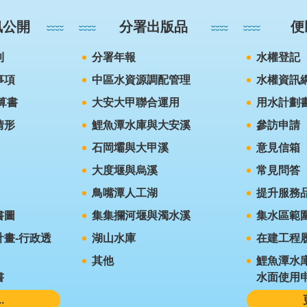
訊公開
分署出版品
便
則
分署年報
水權登記
事項
中區水資源調配管理
水權資訊
算書
大安大甲聯合運用
用水計劃
情形
鯉魚潭水庫與大安溪
參訪申請
石岡壩與大甲溪
意見信箱
大度堰與烏溪
常見問答
鳥嘴潭人工湖
提升服務
書圖
集集攔河堰與濁水溪
集水區範
畫-行政透
湖山水庫
在建工程
其他
鯉魚潭水
書
水面使用
.