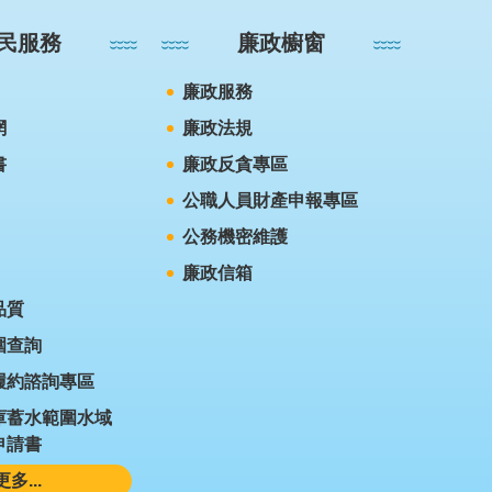
民服務
廉政櫥窗
廉政服務
網
廉政法規
書
廉政反貪專區
公職人員財產申報專區
公務機密維護
廉政信箱
品質
圍查詢
履約諮詢專區
庫蓄水範圍水域
申請書
更多...