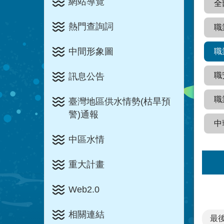
網站導覽
全
熱門查詢詞
職
中間形象圖
職
職
訊息公告
職
臺灣地區供水情勢(枯旱預
警)通報
中
中區水情
重大計畫
Web2.0
相關連結
最後