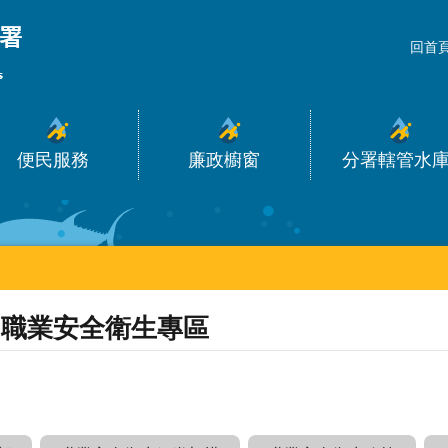
_
回首
便民服務
廉政櫥窗
分署轄管水
職業安全衛生專區