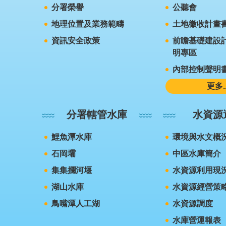
分署榮譽
公聽會
地理位置及業務範疇
土地徵收計畫
資訊安全政策
前瞻基礎建設計
明專區
內部控制聲明
更多..
分署轄管水庫
水資源
鯉魚潭水庫
環境與水文概
石岡壩
中區水庫簡介
集集攔河堰
水資源利用現
湖山水庫
水資源經營策
鳥嘴潭人工湖
水資源調度
水庫營運報表