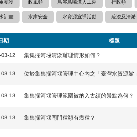
庫養護
政風類
鳥溪鳥嘴潭人工湖
行政類
水計畫
水庫安全
水資源宣導活動
疏浚及清淤
日期
標題
-03-12
集集攔河堰清淤辦理情形如何？
-08-13
位於集集攔河堰管理中心內之「臺灣水資源館
-08-13
集集攔河堰管理範圍被納入古績的景點為何？
-08-13
集集攔河堰閘門種類有幾種？