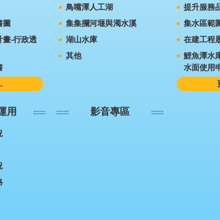
鳥嘴潭人工湖
提升服務
書圖
集集攔河堰與濁水溪
集水區範
畫-行政透
湖山水庫
在建工程
其他
鯉魚潭水
書
水面使用
.
運用
影音專區
況
況
略