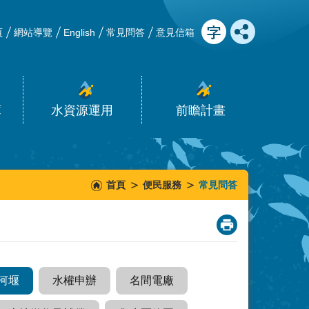
頁
網站導覽
English
常見問答
意見信箱
庫
水資源運用
前瞻計畫
首頁
便民服務
常見問答
_
河堰
水權申辦
名間電廠