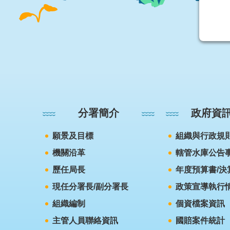
:::
分署簡介
政府資
願景及目標
組織與行政規
機關沿革
轄管水庫公告
歷任局長
年度預算書/決
現任分署長/副分署長
政策宣導執行
組織編制
個資檔案資訊
主管人員聯絡資訊
國賠案件統計