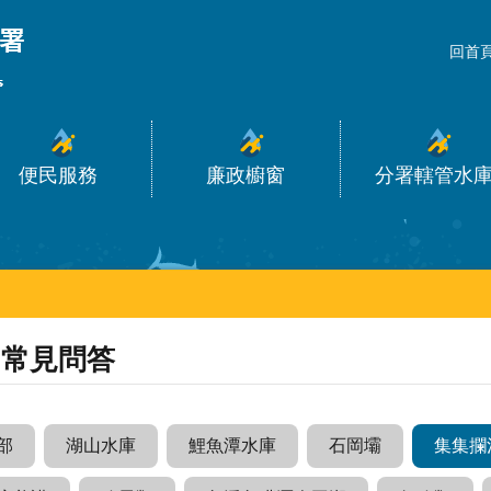
_
回首
便民服務
廉政櫥窗
分署轄管水
常見問答
部
湖山水庫
鯉魚潭水庫
石岡壩
集集攔