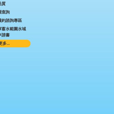
品質
圍查詢
履約諮詢專區
庫蓄水範圍水域
申請書
更多...