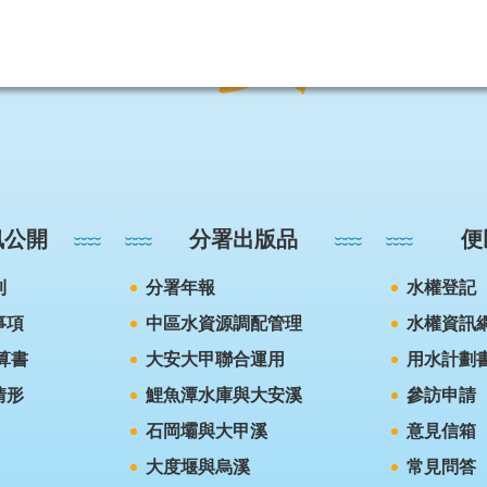
訊公開
分署出版品
便
則
分署年報
水權登記
事項
中區水資源調配管理
水權資訊
算書
大安大甲聯合運用
用水計劃
情形
鯉魚潭水庫與大安溪
參訪申請
石岡壩與大甲溪
意見信箱
大度堰與烏溪
常見問答