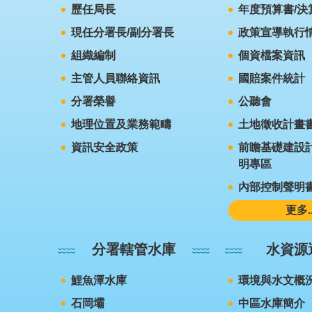
歷任局長
年度預算書/決
現任分署長/副分署長
政策宣導執行
組織編制
個資檔案資訊
主管人員聯絡資訊
國賠案件統計
分署榮譽
公聽會
地理位置及業務範疇
土地徵收計畫
資訊安全政策
前瞻基礎建設計
明專區
內部控制聲明
更多..
分署轄管水庫
水資源
鯉魚潭水庫
環境與水文概
石岡壩
中區水庫簡介