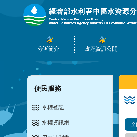
:::
跳到主要內容區塊
分署簡介
政府資訊公開
:::
:::
便民服務
水權登記
水權資訊網
全