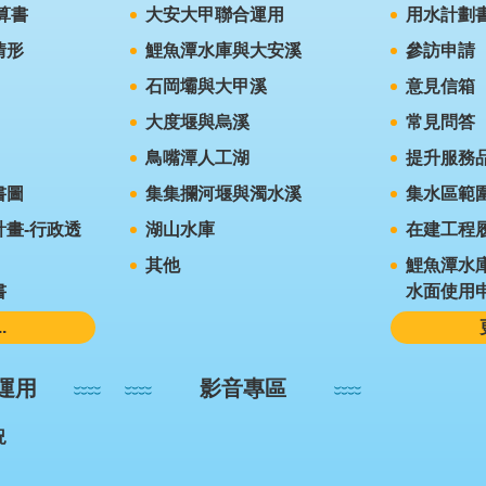
算書
大安大甲聯合運用
用水計劃
情形
鯉魚潭水庫與大安溪
參訪申請
石岡壩與大甲溪
意見信箱
大度堰與烏溪
常見問答
鳥嘴潭人工湖
提升服務
書圖
集集攔河堰與濁水溪
集水區範
畫-行政透
湖山水庫
在建工程
其他
鯉魚潭水
書
水面使用
.
運用
影音專區
況