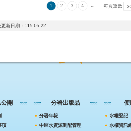
...
1
2
3
4
每頁筆數
更新日期：115-05-22
訊公開
分署出版品
便
則
分署年報
水權登記
事項
中區水資源調配管理
水權資訊