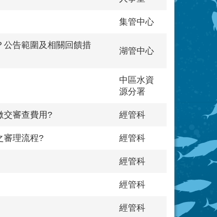
集管中心
？公告範圍及相關回饋措
湖管中心
中區水資
源分署
繳交審查費用?
經管科
之審理流程?
經管科
經管科
經管科
經管科