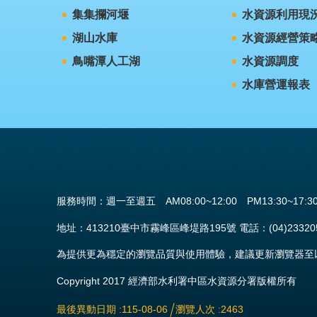
集集攔河堰
水資源利用現
湖山水庫
水資源經營策
鳥嘴潭人工湖
水資源調度
水庫營運報表
服務時間：週一至週五 AM08:00~12:00 PM13:30~17:3
地址：413210臺中市霧峰區峰堤路195號 電話：(04)23320579
為提供更為穩定的瀏覽品質與使用體驗，建議更新瀏覽器至以下版
Copyright 2017 經濟部水利署中區水資源分署版權所有
最後異動日期
115-08-06
瀏覽人次
2463