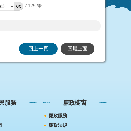
/
125
回上一頁
回最上面
民服務
廉政櫥窗
廉政服務
網
廉政法規