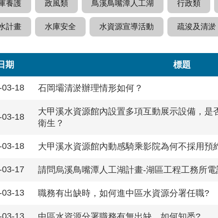
庫養護
政風類
鳥溪鳥嘴潭人工湖
行政類
水計畫
水庫安全
水資源宣導活動
疏浚及清淤
日期
標題
-03-18
石岡壩清淤辦理情形如何？
大甲溪水資源館內設置多項互動展示設備，是
-03-18
衛生？
-03-18
大甲溪水資源館內動感騎乘影院為何不採用預
-03-17
請問烏溪鳥嘴潭人工湖計畫-湖區工程工務所電
-03-13
職務有出缺時，如何進中區水資源分署任職?
-03-13
中區水資源分署職務有無出缺，如何知悉?