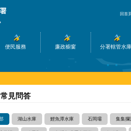
_
回首
便民服務
廉政櫥窗
分署轄管水
常見問答
部
湖山水庫
鯉魚潭水庫
石岡壩
集集攔