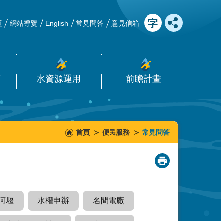
頁
網站導覽
English
常見問答
意見信箱
庫
水資源運用
前瞻計畫
首頁
便民服務
常見問答
_
河堰
水權申辦
名間電廠