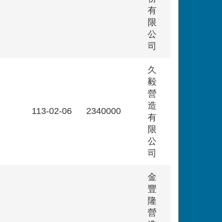
有
限
公
司
久
毅
營
造
113-02-06
2340000
有
限
公
司
金
豐
隆
營