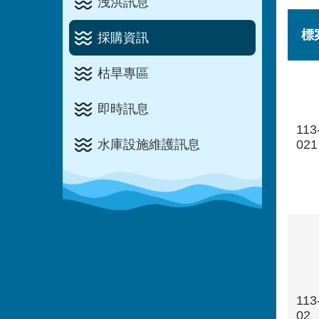
洩洪訊息
標
採購資訊
枯旱專區
即時訊息
113
水庫設施維護訊息
021
113
02