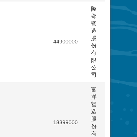
隆
郢
營
造
股
44900000
份
有
限
公
司
富
洋
營
造
股
18399000
份
有