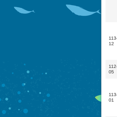
113
12
112
05
113
01