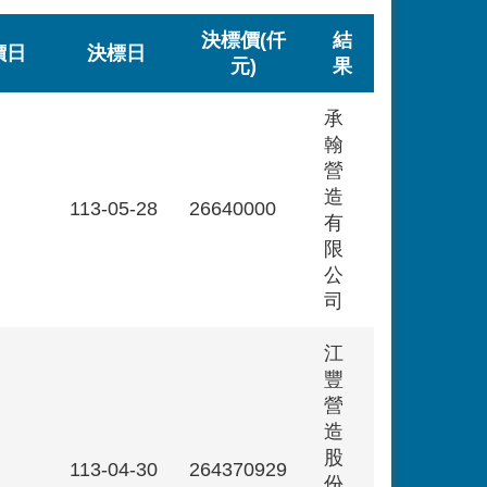
決標價(仟
結
價日
決標日
元)
果
承
翰
營
造
113-05-28
26640000
有
限
公
司
江
豐
營
造
股
113-04-30
264370929
份