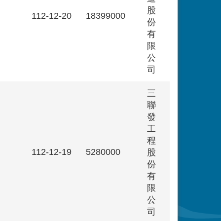
股
112-12-20
18399000
份
有
限
公
司
三
聯
發
工
程
112-12-19
5280000
股
份
有
限
公
司