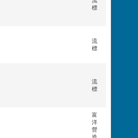
流
標
流
標
流
標
富
洋
營
造