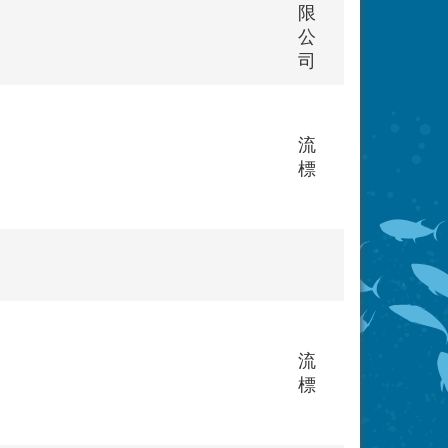
限
公
司
流
標
流
標