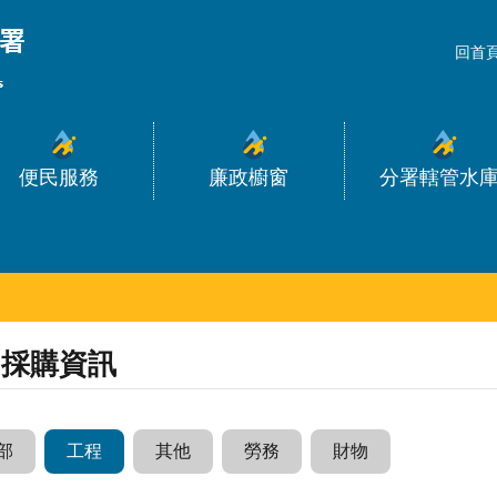
_
回首
便民服務
廉政櫥窗
分署轄管水
採購資訊
部
工程
其他
勞務
財物