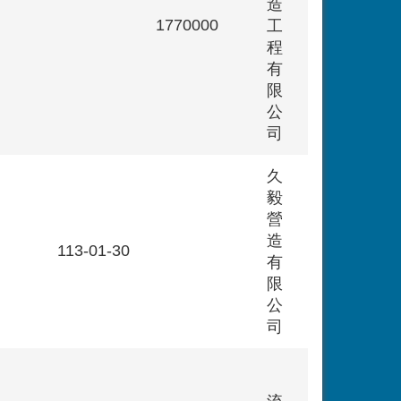
造
1770000
工
程
有
限
公
司
久
毅
營
造
113-01-30
有
限
公
司