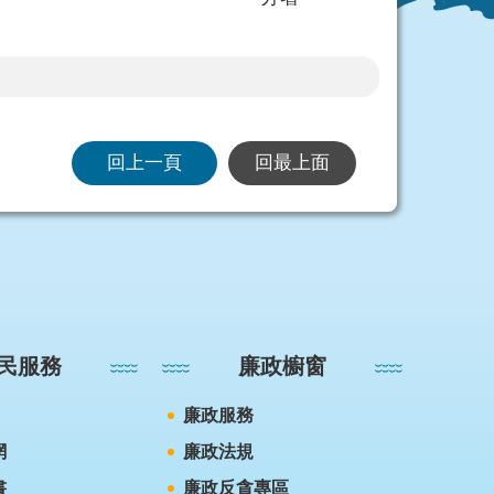
回上一頁
回最上面
民服務
廉政櫥窗
廉政服務
網
廉政法規
書
廉政反貪專區