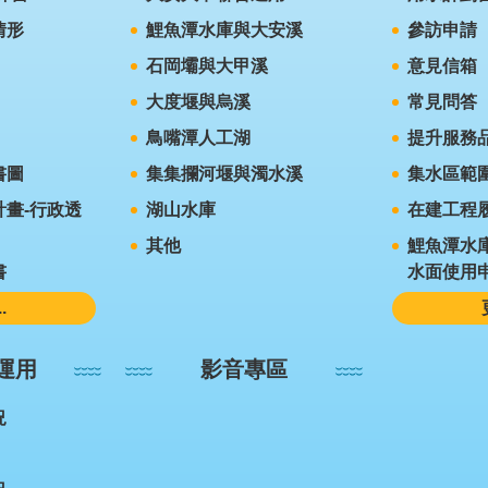
情形
鯉魚潭水庫與大安溪
參訪申請
石岡壩與大甲溪
意見信箱
大度堰與烏溪
常見問答
鳥嘴潭人工湖
提升服務
書圖
集集攔河堰與濁水溪
集水區範
畫-行政透
湖山水庫
在建工程
其他
鯉魚潭水
書
水面使用
.
運用
影音專區
況