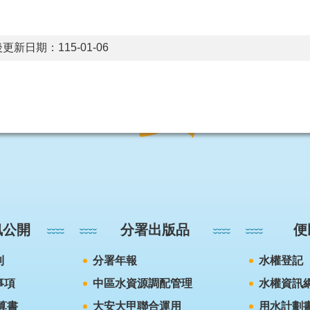
更新日期：115-01-06
訊公開
分署出版品
便
則
分署年報
水權登記
事項
中區水資源調配管理
水權資訊
算書
大安大甲聯合運用
用水計劃