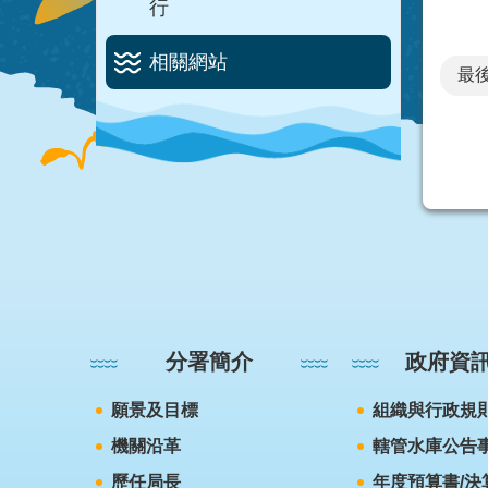
行
相關網站
最後
:::
分署簡介
政府資
願景及目標
組織與行政規
機關沿革
轄管水庫公告
歷任局長
年度預算書/決