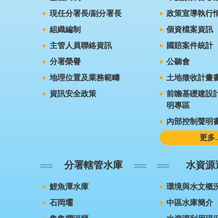
現任分署長/副分署長
政策宣導執行
組織編制
個資檔案資訊
主管人員聯絡資訊
國賠案件統計
分署榮譽
公聽會
地理位置及業務範疇
土地徵收計畫
資訊安全政策
前瞻基礎建設計
明專區
內部控制聲明
更多..
分署轄管水庫
水資源
鯉魚潭水庫
環境與水文概
石岡壩
中區水庫簡介