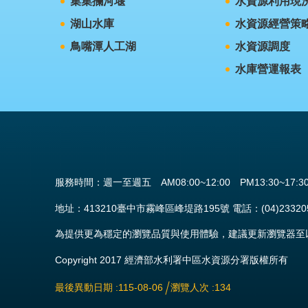
集集攔河堰
水資源利用現
湖山水庫
水資源經營策
鳥嘴潭人工湖
水資源調度
水庫營運報表
服務時間：週一至週五 AM08:00~12:00 PM13:30~17:3
地址：413210臺中市霧峰區峰堤路195號 電話：(04)23320579
為提供更為穩定的瀏覽品質與使用體驗，建議更新瀏覽器至以下版
Copyright 2017 經濟部水利署中區水資源分署版權所有
最後異動日期
115-08-06
瀏覽人次
134