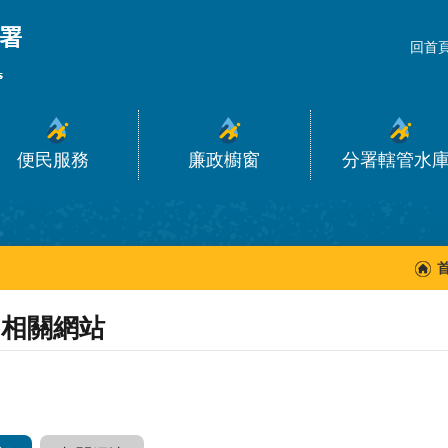
_
回首
便民服務
廉政櫥窗
分署轄管水
相關網站