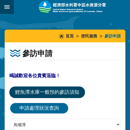
跳到主要內容區塊
:::
_
:::
:::
首頁
便民服務
參訪申請
參訪申請
竭誠歡迎各位貴賓蒞臨！
鯉魚潭水庫一般預約參訪須知
申請處理狀況查詢