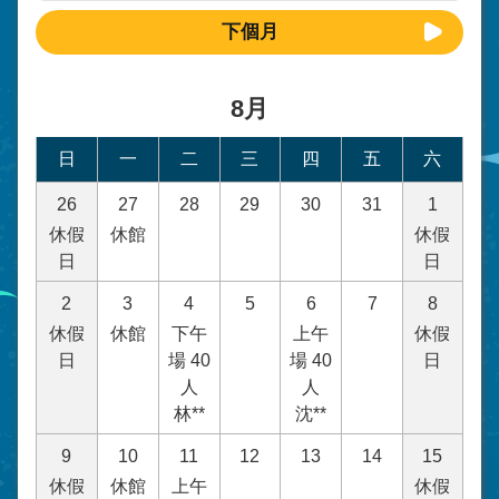
下個月
8月
日
一
二
三
四
五
六
26
27
28
29
30
31
1
休假
休館
休假
日
日
2
3
4
5
6
7
8
休假
休館
下午
上午
休假
日
場 40
場 40
日
人
人
林**
沈**
9
10
11
12
13
14
15
休假
休館
上午
休假