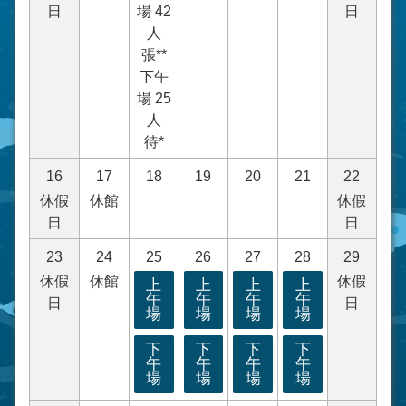
日
場 42
日
人
張**
下午
場 25
人
待*
16
17
18
19
20
21
22
休假
休館
休假
日
日
23
24
25
26
27
28
29
休假
休館
休假
上
上
上
上
午
午
午
午
日
日
場
場
場
場
下
下
下
下
午
午
午
午
場
場
場
場