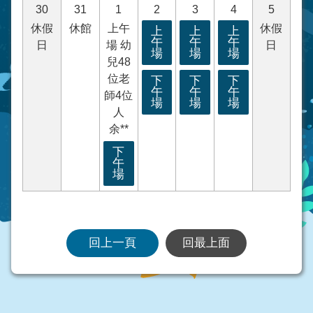
30
31
1
2
3
4
5
休假
休館
上午
休假
上
上
上
午
午
午
日
場 幼
日
場
場
場
兒48
位老
下
下
下
午
午
午
師4位
場
場
場
人
余**
下
午
場
回上一頁
回最上面