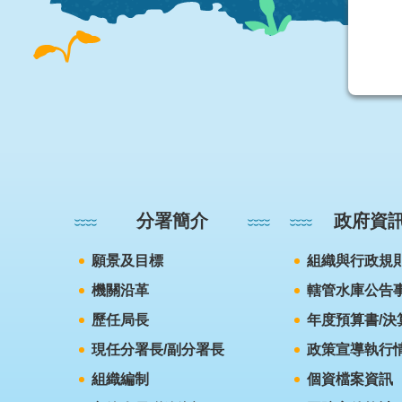
:::
分署簡介
政府資
願景及目標
組織與行政規
機關沿革
轄管水庫公告
歷任局長
年度預算書/決
現任分署長/副分署長
政策宣導執行
組織編制
個資檔案資訊