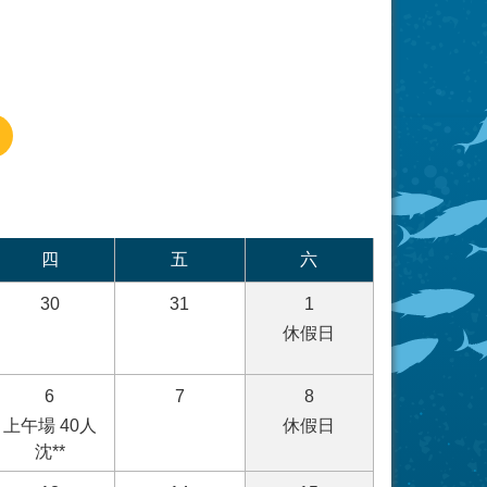
四
五
六
30
31
1
休假日
6
7
8
上午場 40人
休假日
沈**