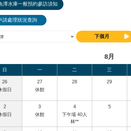
魚潭水庫一般預約參訪須知
申請處理狀況查詢
下個月
8月
日
一
二
三
26
27
28
29
休假日
休館
2
3
4
5
休假日
休館
下午場 40人
林**