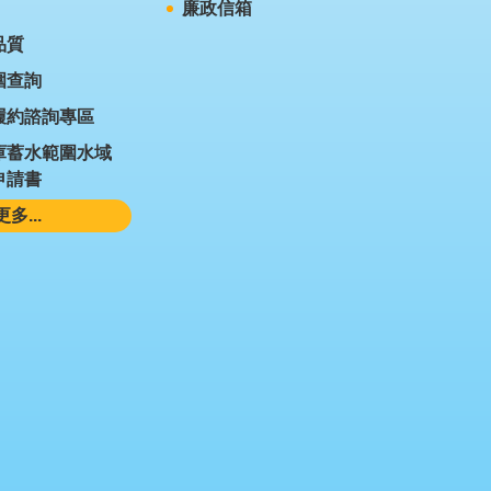
廉政信箱
品質
圍查詢
履約諮詢專區
庫蓄水範圍水域
申請書
更多...