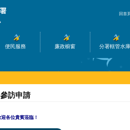
_
回首
便民服務
廉政櫥窗
分署轄管水
參訪申請
歡迎各位貴賓蒞臨！