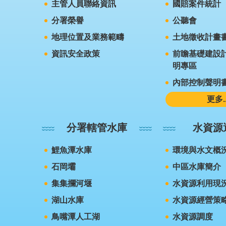
主管人員聯絡資訊
國賠案件統計
分署榮譽
公聽會
地理位置及業務範疇
土地徵收計畫
資訊安全政策
前瞻基礎建設計
明專區
內部控制聲明
更多..
分署轄管水庫
水資源
鯉魚潭水庫
環境與水文概
石岡壩
中區水庫簡介
集集攔河堰
水資源利用現
湖山水庫
水資源經營策
鳥嘴潭人工湖
水資源調度