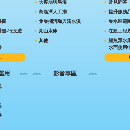
大度堰與烏溪
常見問答
鳥嘴潭人工湖
提升服務
書圖
集集攔河堰與濁水溪
集水區範
畫-行政透
湖山水庫
在建工程
其他
鯉魚潭水
書
水面使用
.
運用
影音專區
況
況
略