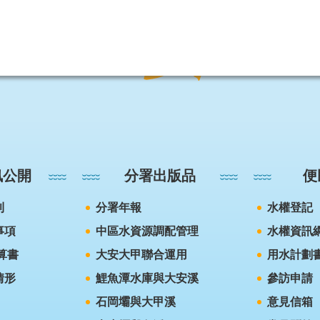
訊公開
分署出版品
便
則
分署年報
水權登記
事項
中區水資源調配管理
水權資訊
算書
大安大甲聯合運用
用水計劃
情形
鯉魚潭水庫與大安溪
參訪申請
石岡壩與大甲溪
意見信箱