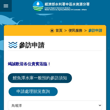
跳到主要內容區塊
:::
_
:::
:::
首頁
便民服務
參訪申請
參訪申請
竭誠歡迎各位貴賓蒞臨！
鯉魚潭水庫一般預約參訪須知
申請處理狀況查詢