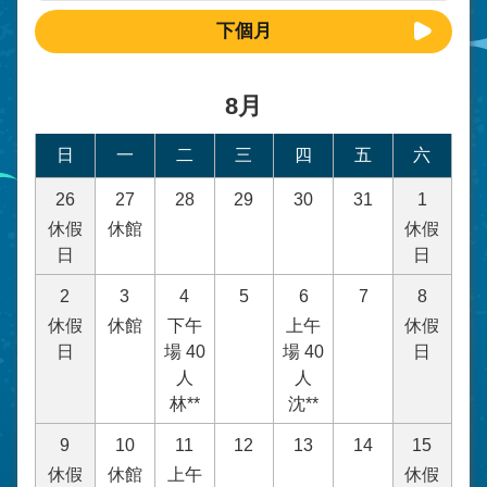
下個月
8月
日
一
二
三
四
五
六
26
27
28
29
30
31
1
休假
休館
休假
日
日
2
3
4
5
6
7
8
休假
休館
下午
上午
休假
日
場 40
場 40
日
人
人
林**
沈**
9
10
11
12
13
14
15
休假
休館
上午
休假