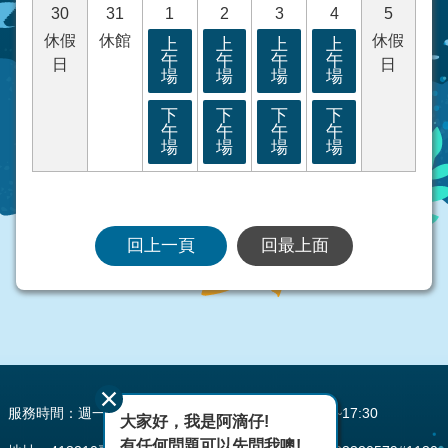
30
31
1
2
3
4
5
休假
休館
休假
上
上
上
上
午
午
午
午
日
日
場
場
場
場
下
下
下
下
午
午
午
午
場
場
場
場
回上一頁
回最上面
:::
服務時間：週一至週五 AM08:00~12:00 PM13:30~17:30
大家好，我是阿滴仔!
有任何問題可以先問我噢!