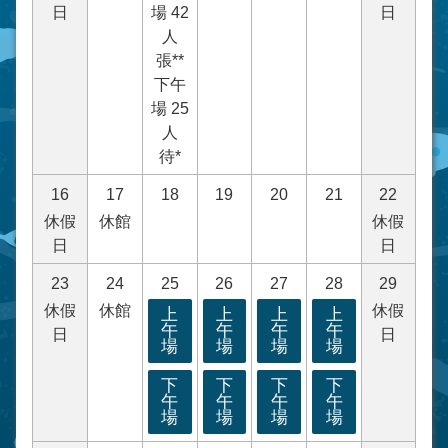
日
場 42
日
人
張**
下午
場 25
人
待*
16
17
18
19
20
21
22
休假
休館
休假
日
日
23
24
25
26
27
28
29
休假
休館
休假
上
上
上
上
午
午
午
午
日
日
場
場
場
場
下
下
下
下
午
午
午
午
場
場
場
場