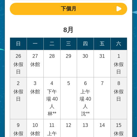
下個月
8月
日
一
二
三
四
五
六
26
27
28
29
30
31
1
休假
休館
休假
日
日
2
3
4
5
6
7
8
休假
休館
下午
上午
休假
日
場 40
場 40
日
人
人
林**
沈**
9
10
11
12
13
14
15
休假
休館
上午
休假