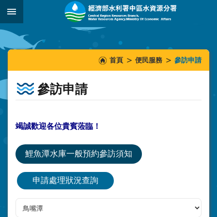
跳到主要內容區塊
:::
_
:::
:::
首頁
便民服務
參訪申請
參訪申請
竭誠歡迎各位貴賓蒞臨！
鯉魚潭水庫一般預約參訪須知
申請處理狀況查詢