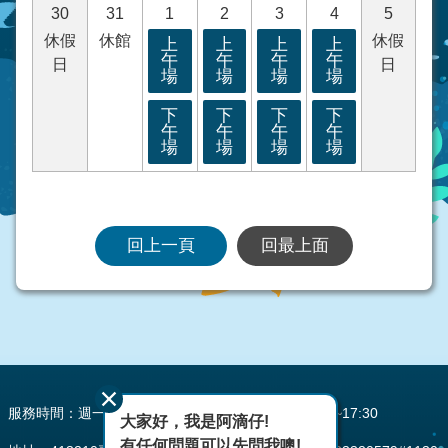
30
31
1
2
3
4
5
休假
休館
休假
上
上
上
上
午
午
午
午
日
日
場
場
場
場
下
下
下
下
午
午
午
午
場
場
場
場
回上一頁
回最上面
:::
服務時間：週一至週五 AM08:00~12:00 PM13:30~17:30
大家好，我是阿滴仔!
有任何問題可以先問我噢!