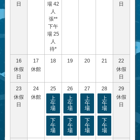
日
場 42
日
人
張**
下午
場 25
人
待*
16
17
18
19
20
21
22
休假
休館
休假
日
日
23
24
25
26
27
28
29
休假
休館
休假
上
上
上
上
午
午
午
午
日
日
場
場
場
場
下
下
下
下
午
午
午
午
場
場
場
場