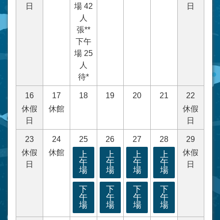
日
場 42
日
人
張**
下午
場 25
人
待*
16
17
18
19
20
21
22
休假
休館
休假
日
日
23
24
25
26
27
28
29
休假
休館
休假
上
上
上
上
午
午
午
午
日
日
場
場
場
場
下
下
下
下
午
午
午
午
場
場
場
場