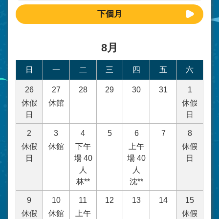
下個月
8月
日
一
二
三
四
五
六
26
27
28
29
30
31
1
休假
休館
休假
日
日
2
3
4
5
6
7
8
休假
休館
下午
上午
休假
日
場 40
場 40
日
人
人
林**
沈**
9
10
11
12
13
14
15
休假
休館
上午
休假