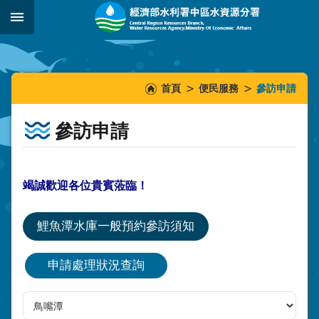
跳到主要內容區塊
:::
_
:::
:::
首頁
便民服務
參訪申請
參訪申請
竭誠歡迎各位貴賓蒞臨！
鯉魚潭水庫一般預約參訪須知
申請處理狀況查詢