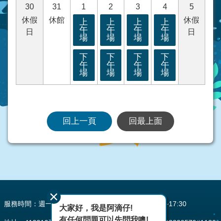
30
31
1
2
3
4
5
休假
休館
休假
上
上
上
上
午
午
午
午
日
日
場
場
場
場
下
下
下
下
午
午
午
午
場
場
場
場
回上一頁
回最上面
:::
服務時間：週一至週五 AM08:00~12:00 PM13:30~17:30
大家好，我是阿滴仔!
有任何問題可以先問我噢!