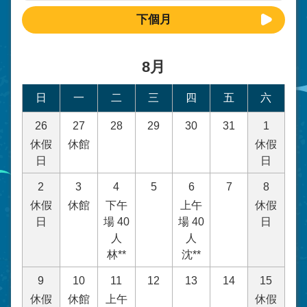
下個月
8月
日
一
二
三
四
五
六
26
27
28
29
30
31
1
休假
休館
休假
日
日
2
3
4
5
6
7
8
休假
休館
下午
上午
休假
日
場 40
場 40
日
人
人
林**
沈**
9
10
11
12
13
14
15
休假
休館
上午
休假