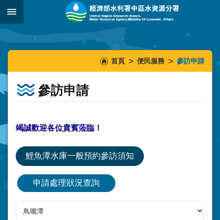
跳到主要內容區塊
:::
_
:::
:::
首頁
便民服務
參訪申請
參訪申請
竭誠歡迎各位貴賓蒞臨！
鯉魚潭水庫一般預約參訪須知
申請處理狀況查詢