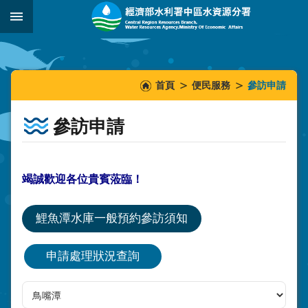
跳到主要內容區塊
:::
_
:::
:::
首頁
便民服務
參訪申請
參訪申請
竭誠歡迎各位貴賓蒞臨！
鯉魚潭水庫一般預約參訪須知
申請處理狀況查詢