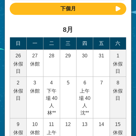
下個月
8月
日
一
二
三
四
五
六
26
27
28
29
30
31
1
休假
休館
休假
日
日
2
3
4
5
6
7
8
休假
休館
下午
上午
休假
日
場 40
場 40
日
人
人
林**
沈**
9
10
11
12
13
14
15
休假
休館
上午
休假