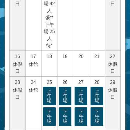
日
場 42
日
人
張**
下午
場 25
人
待*
16
17
18
19
20
21
22
休假
休館
休假
日
日
23
24
25
26
27
28
29
休假
休館
休假
上
上
上
上
午
午
午
午
日
日
場
場
場
場
下
下
下
下
午
午
午
午
場
場
場
場