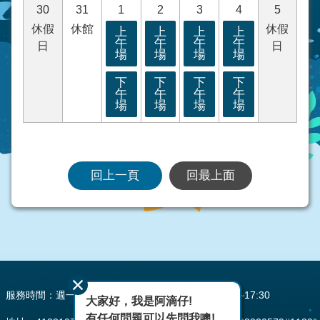
30
31
1
2
3
4
5
休假
休館
休假
上
上
上
上
午
午
午
午
日
日
場
場
場
場
下
下
下
下
午
午
午
午
場
場
場
場
回上一頁
回最上面
:::
服務時間：週一至週五 AM08:00~12:00 PM13:30~17:30
大家好，我是阿滴仔!
有任何問題可以先問我噢!