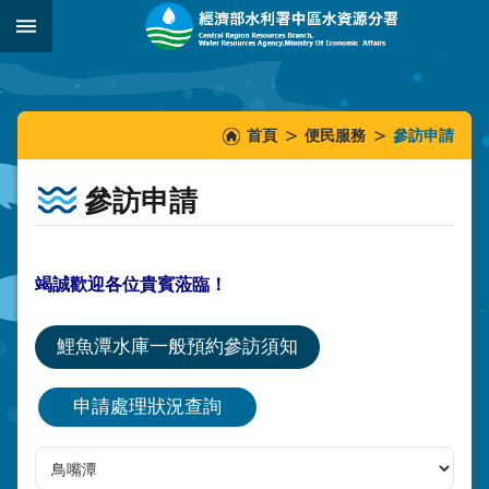
跳到主要內容區塊
:::
_
:::
:::
首頁
便民服務
參訪申請
參訪申請
竭誠歡迎各位貴賓蒞臨！
鯉魚潭水庫一般預約參訪須知
申請處理狀況查詢