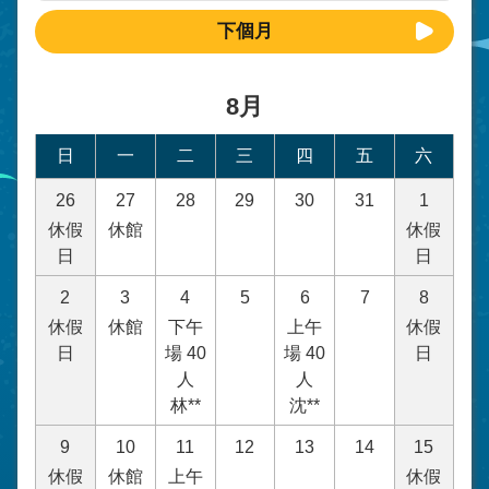
下個月
8月
日
一
二
三
四
五
六
26
27
28
29
30
31
1
休假
休館
休假
日
日
2
3
4
5
6
7
8
休假
休館
下午
上午
休假
日
場 40
場 40
日
人
人
林**
沈**
9
10
11
12
13
14
15
休假
休館
上午
休假