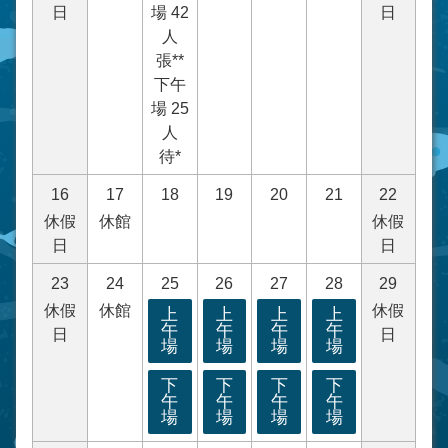
日
場 42
日
人
張**
下午
場 25
人
待*
16
17
18
19
20
21
22
休假
休館
休假
日
日
23
24
25
26
27
28
29
休假
休館
休假
上
上
上
上
午
午
午
午
日
日
場
場
場
場
下
下
下
下
午
午
午
午
場
場
場
場