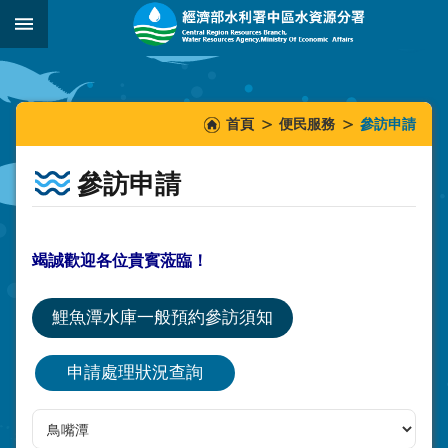
跳到主要內容區塊
:::
_
:::
:::
首頁
便民服務
參訪申請
參訪申請
竭誠歡迎各位貴賓蒞臨！
鯉魚潭水庫一般預約參訪須知
申請處理狀況查詢