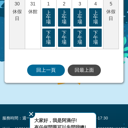
30
31
1
2
3
4
5
休假
休館
休假
上
上
上
上
午
午
午
午
日
日
場
場
場
場
下
下
下
下
午
午
午
午
場
場
場
場
回上一頁
回最上面
:::
服務時間：週一至週五 AM08:00~12:00 PM13:30~17:30
大家好，我是阿滴仔!
有任何問題可以先問我噢!