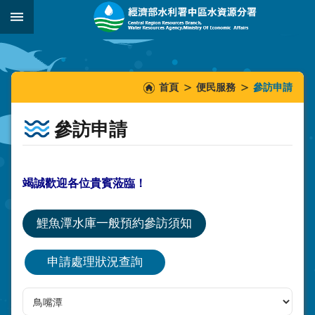
跳到主要內容區塊
:::
_
:::
:::
首頁
便民服務
參訪申請
參訪申請
竭誠歡迎各位貴賓蒞臨！
鯉魚潭水庫一般預約參訪須知
申請處理狀況查詢