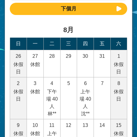
下個月
8月
日
一
二
三
四
五
六
26
27
28
29
30
31
1
休假
休館
休假
日
日
2
3
4
5
6
7
8
休假
休館
下午
上午
休假
日
場 40
場 40
日
人
人
林**
沈**
9
10
11
12
13
14
15
休假
休館
上午
休假