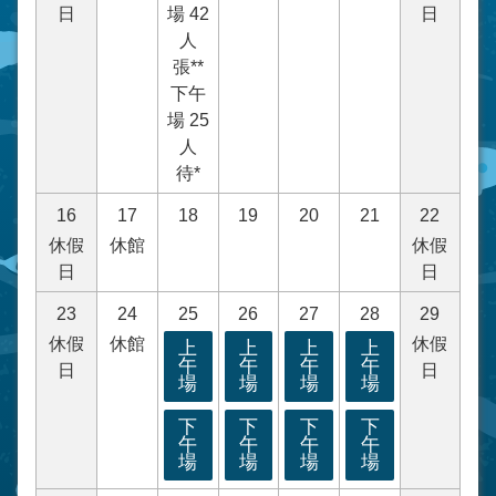
日
場 42
日
人
張**
下午
場 25
人
待*
16
17
18
19
20
21
22
休假
休館
休假
日
日
23
24
25
26
27
28
29
休假
休館
休假
上
上
上
上
午
午
午
午
日
日
場
場
場
場
下
下
下
下
午
午
午
午
場
場
場
場