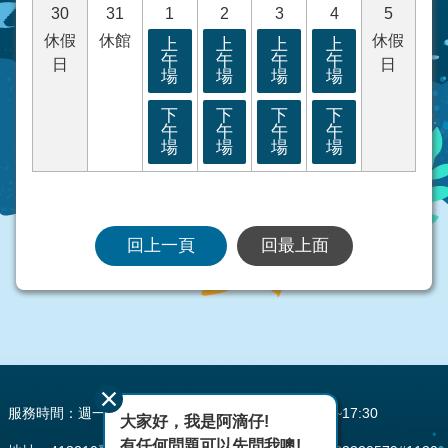
30
31
1
2
3
4
5
休假
休館
休假
上
上
上
上
午
午
午
午
日
日
場
場
場
場
下
下
下
下
午
午
午
午
場
場
場
場
回上一頁
回最上面
:::
服務時間：週一至週五 AM08:00~12:00 PM13:30~17:30
大家好，我是阿滴仔!
有任何問題可以先問我噢!