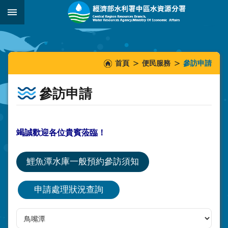
跳到主要內容區塊
:::
_
:::
:::
首頁
便民服務
參訪申請
參訪申請
竭誠歡迎各位貴賓蒞臨！
鯉魚潭水庫一般預約參訪須知
申請處理狀況查詢