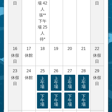
日
場 42
日
人
張**
下午
場 25
人
待*
16
17
18
19
20
21
22
休假
休館
休假
日
日
23
24
25
26
27
28
29
休假
休館
休假
上
上
上
上
午
午
午
午
日
日
場
場
場
場
下
下
下
下
午
午
午
午
場
場
場
場