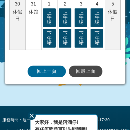
30
31
1
2
3
4
5
休假
休館
休假
上
上
上
上
午
午
午
午
日
日
場
場
場
場
下
下
下
下
午
午
午
午
場
場
場
場
回上一頁
回最上面
:::
服務時間：週一至週五 AM08:00~12:00 PM13:30~17:30
大家好，我是阿滴仔!
有任何問題可以先問我噢!