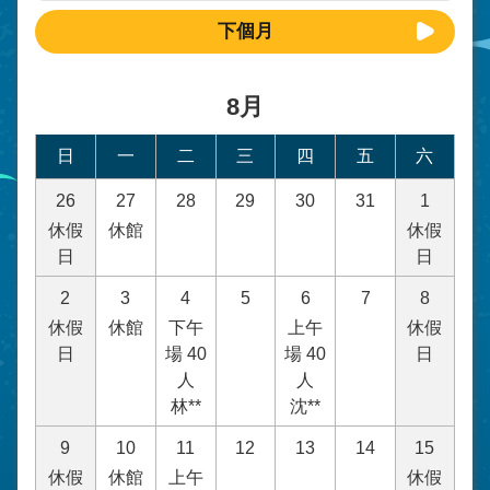
下個月
8月
日
一
二
三
四
五
六
26
27
28
29
30
31
1
休假
休館
休假
日
日
2
3
4
5
6
7
8
休假
休館
下午
上午
休假
日
場 40
場 40
日
人
人
林**
沈**
9
10
11
12
13
14
15
休假
休館
上午
休假