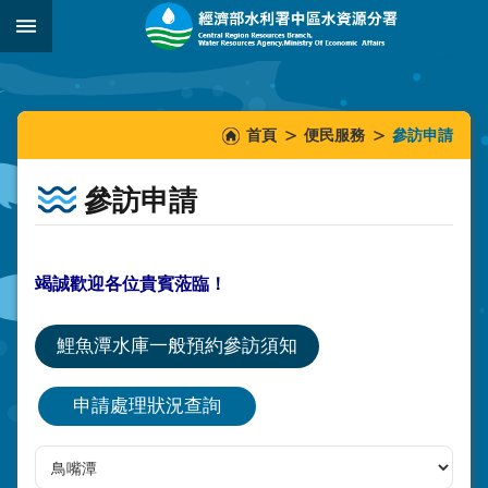
跳到主要內容區塊
:::
_
:::
:::
首頁
便民服務
參訪申請
參訪申請
竭誠歡迎各位貴賓蒞臨！
鯉魚潭水庫一般預約參訪須知
申請處理狀況查詢