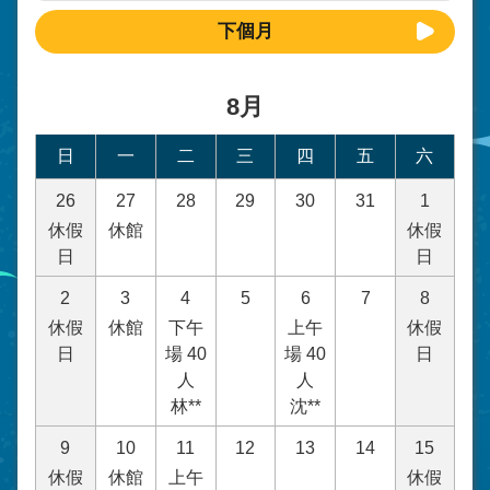
下個月
8月
日
一
二
三
四
五
六
26
27
28
29
30
31
1
休假
休館
休假
日
日
2
3
4
5
6
7
8
休假
休館
下午
上午
休假
日
場 40
場 40
日
人
人
林**
沈**
9
10
11
12
13
14
15
休假
休館
上午
休假