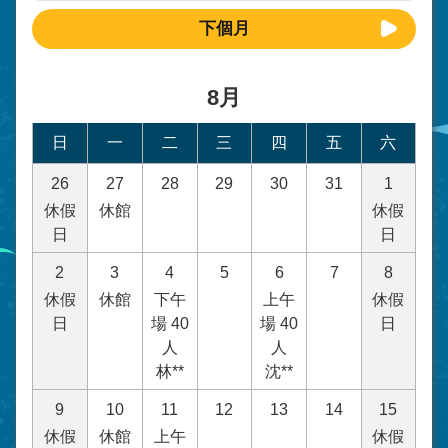
下個月
8月
日
一
二
三
四
五
六
26
27
28
29
30
31
1
休假
休館
休假
日
日
2
3
4
5
6
7
8
休假
休館
下午
上午
休假
日
場 40
場 40
日
人
人
林**
沈**
9
10
11
12
13
14
15
休假
休館
上午
休假