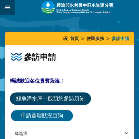
跳到主要內容區塊
:::
_
:::
:::
首頁
便民服務
參訪申請
參訪申請
竭誠歡迎各位貴賓蒞臨！
鯉魚潭水庫一般預約參訪須知
申請處理狀況查詢