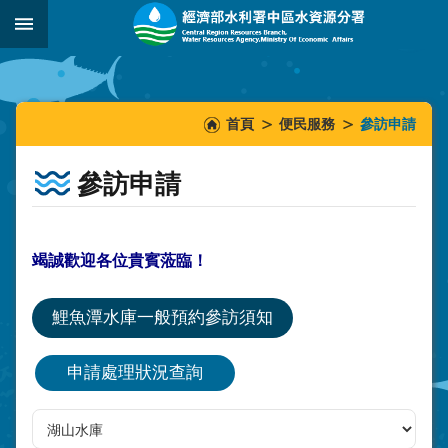
跳到主要內容區塊
:::
_
:::
:::
首頁
便民服務
參訪申請
參訪申請
竭誠歡迎各位貴賓蒞臨！
鯉魚潭水庫一般預約參訪須知
申請處理狀況查詢