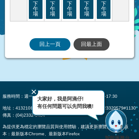
下
下
下
下
下
午
午
午
午
午
場
場
場
場
場
回上一頁
回最上面
:::
服務時間：週一至週五 AM08:00~12:00 PM13:30~17:30
大家好，我是阿滴仔!
有任何問題可以先問我噢!
地址：413210臺中市霧峰區峰堤路195號 電話：(04)23320579#1130
傳真：(04)2332-0484
為提供更為穩定的瀏覽品質與使用體驗，建議更新瀏覽器至以下版
本：最新版本Chrome、最新版本Firefox
智能服務台