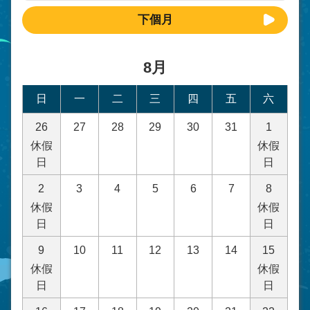
下個月
8月
日
一
二
三
四
五
六
26
27
28
29
30
31
1
休假
休假
日
日
2
3
4
5
6
7
8
休假
休假
日
日
9
10
11
12
13
14
15
休假
休假
日
日