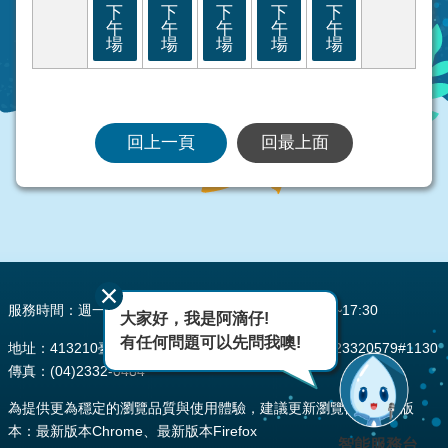
下
下
下
下
下
午
午
午
午
午
場
場
場
場
場
回上一頁
回最上面
:::
服務時間：週一至週五 AM08:00~12:00 PM13:30~17:30
大家好，我是阿滴仔!
有任何問題可以先問我噢!
地址：413210臺中市霧峰區峰堤路195號 電話：(04)23320579#1130
傳真：(04)2332-0484
為提供更為穩定的瀏覽品質與使用體驗，建議更新瀏覽器至以下版
本：最新版本Chrome、最新版本Firefox
智能服務台