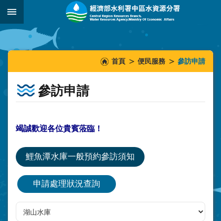
跳到主要內容區塊
:::
_
:::
:::
首頁
便民服務
參訪申請
參訪申請
竭誠歡迎各位貴賓蒞臨！
鯉魚潭水庫一般預約參訪須知
申請處理狀況查詢