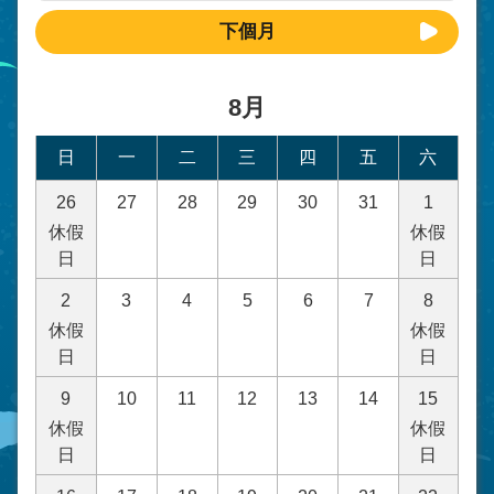
下個月
8月
日
一
二
三
四
五
六
26
27
28
29
30
31
1
休假
休假
日
日
2
3
4
5
6
7
8
休假
休假
日
日
9
10
11
12
13
14
15
休假
休假
日
日