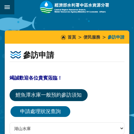
跳到主要內容區塊
:::
_
:::
:::
首頁
便民服務
參訪申請
參訪申請
竭誠歡迎各位貴賓蒞臨！
鯉魚潭水庫一般預約參訪須知
申請處理狀況查詢