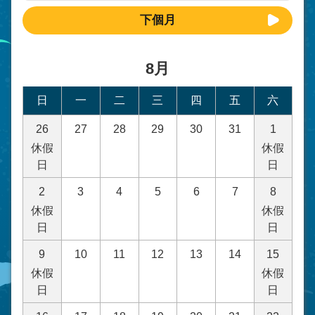
下個月
8月
日
一
二
三
四
五
六
26
27
28
29
30
31
1
休假
休假
日
日
2
3
4
5
6
7
8
休假
休假
日
日
9
10
11
12
13
14
15
休假
休假
日
日