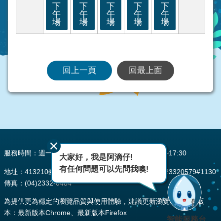
下
下
下
下
下
午
午
午
午
午
場
場
場
場
場
回上一頁
回最上面
:::
服務時間：週一至週五 AM08:00~12:00 PM13:30~17:30
大家好，我是阿滴仔!
有任何問題可以先問我噢!
地址：413210臺中市霧峰區峰堤路195號 電話：(04)23320579#1130
傳真：(04)2332-0484
為提供更為穩定的瀏覽品質與使用體驗，建議更新瀏覽器至以下版
本：最新版本Chrome、最新版本Firefox
智能服務台