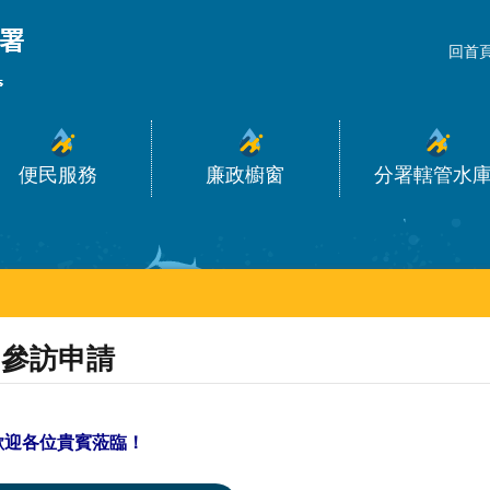
_
回首
便民服務
廉政櫥窗
分署轄管水
參訪申請
歡迎各位貴賓蒞臨！