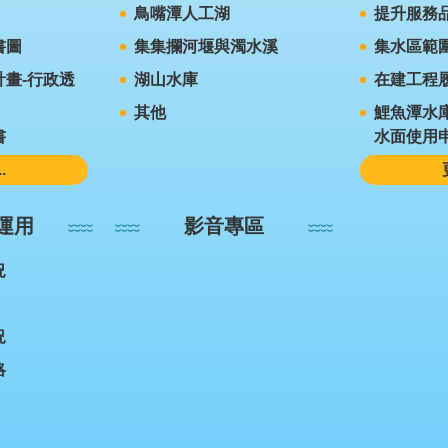
鳥嘴潭人工湖
提升服務
書圖
集集攔河堰與濁水溪
集水區範
畫-行政透
湖山水庫
在建工程
其他
鯉魚潭水
書
水面使用
.
運用
影音專區
況
況
略