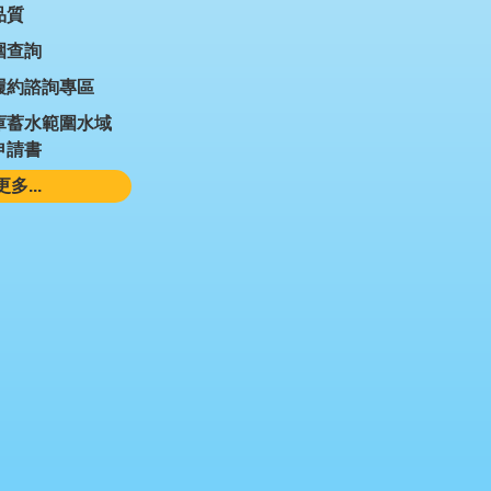
品質
圍查詢
履約諮詢專區
庫蓄水範圍水域
申請書
更多...