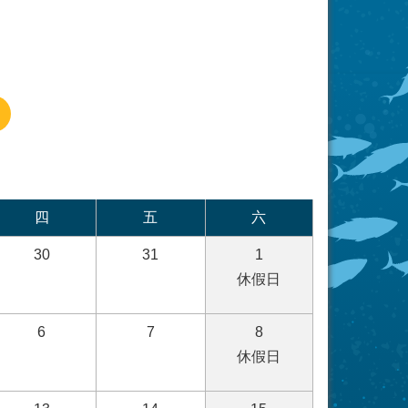
四
五
六
30
31
1
休假日
6
7
8
休假日