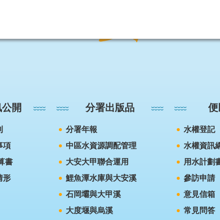
訊公開
分署出版品
便
則
分署年報
水權登記
事項
中區水資源調配管理
水權資訊
算書
大安大甲聯合運用
用水計劃
情形
鯉魚潭水庫與大安溪
參訪申請
石岡壩與大甲溪
意見信箱
大度堰與烏溪
常見問答