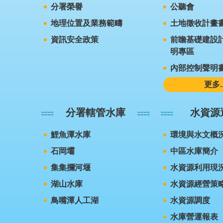
分署榮譽
公聽會
地理位置及業務範疇
土地徵收計畫
資訊安全政策
前瞻基礎建設計
明專區
內部控制聲明
更多..
分署轄管水庫
水資源
鯉魚潭水庫
環境與水文概
石岡壩
中區水庫簡介
集集攔河堰
水資源利用現
湖山水庫
水資源經營策
鳥嘴潭人工湖
水資源調度
水庫營運報表