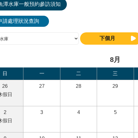
魚潭水庫一般預約參訪須知
申請處理狀況查詢
下個月
8月
日
一
二
三
26
27
28
29
休假日
2
3
4
5
休假日