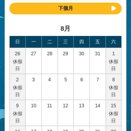
下個月
8月
日
一
二
三
四
五
六
26
27
28
29
30
31
1
休假
休假
日
日
2
3
4
5
6
7
8
休假
休假
日
日
9
10
11
12
13
14
15
休假
休假
日
日