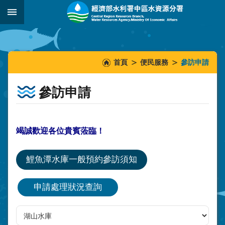
跳到主要內容區塊
:::
_
:::
:::
首頁
便民服務
參訪申請
參訪申請
竭誠歡迎各位貴賓蒞臨！
鯉魚潭水庫一般預約參訪須知
申請處理狀況查詢