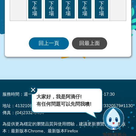
下
下
下
下
下
午
午
午
午
午
場
場
場
場
場
回上一頁
回最上面
:::
服務時間：週一至週五 AM08:00~12:00 PM13:30~17:30
大家好，我是阿滴仔!
有任何問題可以先問我噢!
地址：413210臺中市霧峰區峰堤路195號 電話：(04)23320579#1130
傳真：(04)2332-0484
為提供更為穩定的瀏覽品質與使用體驗，建議更新瀏覽器至以下版
本：最新版本Chrome、最新版本Firefox
智能服務台