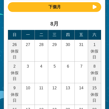
下個月
8月
日
一
二
三
四
五
六
26
27
28
29
30
31
1
休假
休假
日
日
2
3
4
5
6
7
8
休假
休假
日
日
9
10
11
12
13
14
15
休假
休假
日
日