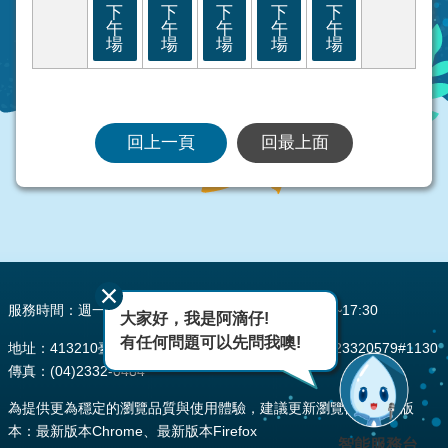
下
下
下
下
下
午
午
午
午
午
場
場
場
場
場
回上一頁
回最上面
:::
服務時間：週一至週五 AM08:00~12:00 PM13:30~17:30
大家好，我是阿滴仔!
有任何問題可以先問我噢!
地址：413210臺中市霧峰區峰堤路195號 電話：(04)23320579#1130
傳真：(04)2332-0484
為提供更為穩定的瀏覽品質與使用體驗，建議更新瀏覽器至以下版
本：最新版本Chrome、最新版本Firefox
智能服務台