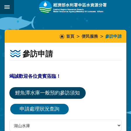
跳到主要內容區塊
:::
_
:::
:::
首頁
便民服務
參訪申請
參訪申請
竭誠歡迎各位貴賓蒞臨！
鯉魚潭水庫一般預約參訪須知
申請處理狀況查詢