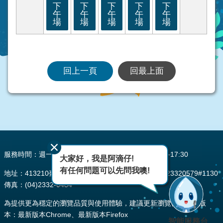
下
下
下
下
下
午
午
午
午
午
場
場
場
場
場
回上一頁
回最上面
:::
服務時間：週一至週五 AM08:00~12:00 PM13:30~17:30
大家好，我是阿滴仔!
有任何問題可以先問我噢!
地址：413210臺中市霧峰區峰堤路195號 電話：(04)23320579#1130
傳真：(04)2332-0484
為提供更為穩定的瀏覽品質與使用體驗，建議更新瀏覽器至以下版
本：最新版本Chrome、最新版本Firefox
智能服務台