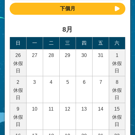
下個月
8月
日
一
二
三
四
五
六
26
27
28
29
30
31
1
休假
休假
日
日
2
3
4
5
6
7
8
休假
休假
日
日
9
10
11
12
13
14
15
休假
休假
日
日