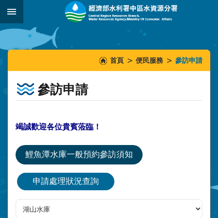
跳到主要內容區塊
:::
_
:::
:::
首頁
便民服務
參訪申請
參訪申請
竭誠歡迎各位貴賓蒞臨！
鯉魚潭水庫一般預約參訪須知
申請處理狀況查詢