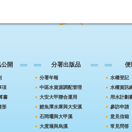
訊公開
分署出版品
便
則
分署年報
水權登記
事項
中區水資源調配管理
水權資訊
算書
大安大甲聯合運用
用水計劃
情形
鯉魚潭水庫與大安溪
參訪申請
石岡壩與大甲溪
意見信箱
大度堰與烏溪
常見問答