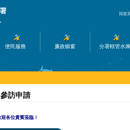
_
回首
便民服務
廉政櫥窗
分署轄管水
參訪申請
歡迎各位貴賓蒞臨！