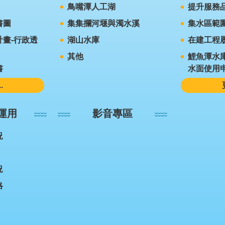
鳥嘴潭人工湖
提升服務
書圖
集集攔河堰與濁水溪
集水區範
畫-行政透
湖山水庫
在建工程
其他
鯉魚潭水
書
水面使用
.
運用
影音專區
況
況
略