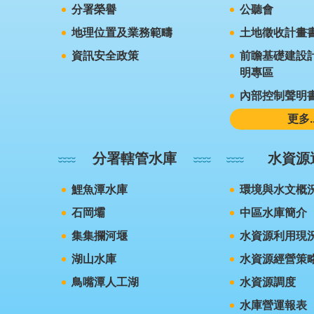
分署榮譽
公聽會
地理位置及業務範疇
土地徵收計畫
資訊安全政策
前瞻基礎建設計
明專區
內部控制聲明
更多..
分署轄管水庫
水資源
鯉魚潭水庫
環境與水文概
石岡壩
中區水庫簡介
集集攔河堰
水資源利用現
湖山水庫
水資源經營策
鳥嘴潭人工湖
水資源調度
水庫營運報表