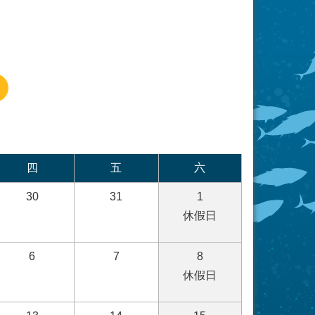
四
五
六
30
31
1
休假日
6
7
8
休假日