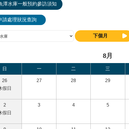
魚潭水庫一般預約參訪須知
申請處理狀況查詢
下個月
8月
日
一
二
三
26
27
28
29
休假日
2
3
4
5
休假日