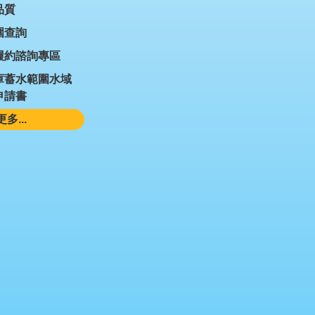
品質
圍查詢
履約諮詢專區
庫蓄水範圍水域
申請書
更多...