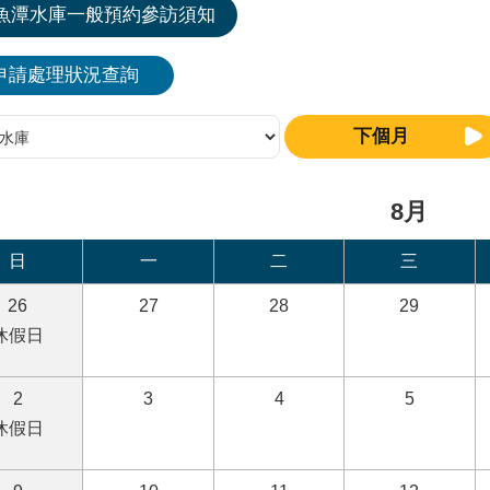
魚潭水庫一般預約參訪須知
申請處理狀況查詢
下個月
8月
日
一
二
三
26
27
28
29
休假日
2
3
4
5
休假日