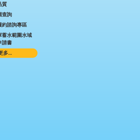
品質
圍查詢
履約諮詢專區
庫蓄水範圍水域
申請書
更多...