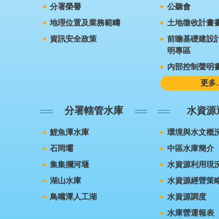
分署榮譽
公聽會
地理位置及業務範疇
土地徵收計畫
資訊安全政策
前瞻基礎建設計
明專區
內部控制聲明
更多..
分署轄管水庫
水資源
鯉魚潭水庫
環境與水文概
石岡壩
中區水庫簡介
集集攔河堰
水資源利用現
湖山水庫
水資源經營策
鳥嘴潭人工湖
水資源調度
水庫營運報表