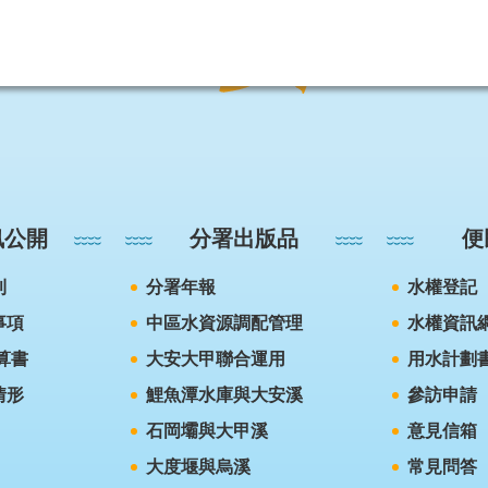
訊公開
分署出版品
便
則
分署年報
水權登記
事項
中區水資源調配管理
水權資訊
算書
大安大甲聯合運用
用水計劃
情形
鯉魚潭水庫與大安溪
參訪申請
石岡壩與大甲溪
意見信箱
大度堰與烏溪
常見問答