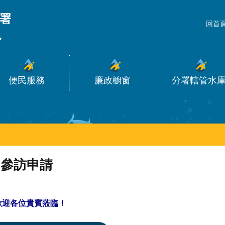
_
回首
便民服務
廉政櫥窗
分署轄管水
參訪申請
歡迎各位貴賓蒞臨！