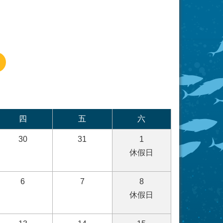
四
五
六
30
31
1
休假日
6
7
8
休假日