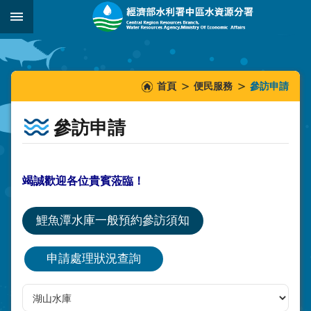
跳到主要內容區塊
:::
_
:::
:::
首頁
便民服務
參訪申請
參訪申請
竭誠歡迎各位貴賓蒞臨！
鯉魚潭水庫一般預約參訪須知
申請處理狀況查詢