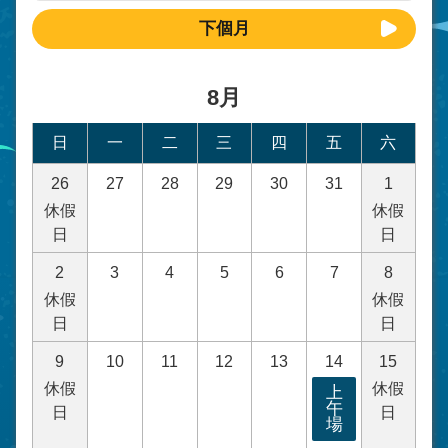
下個月
8月
日
一
二
三
四
五
六
26
27
28
29
30
31
1
休假
休假
日
日
2
3
4
5
6
7
8
休假
休假
日
日
9
10
11
12
13
14
15
休假
休假
上
午
日
日
場