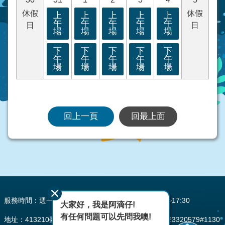
休假
休假
上
上
上
上
上
午
午
午
午
午
日
日
場
場
場
場
場
下
下
下
下
下
午
午
午
午
午
場
場
場
場
場
回上一頁
回最上面
:::
服務時間：週一至週五 AM08:00~12:00 PM13:30~17:30
大家好，我是阿滴仔!
有任何問題可以先問我噢!
地址：413210臺中市霧峰區峰堤路195號 電話：(04)23320579#1130