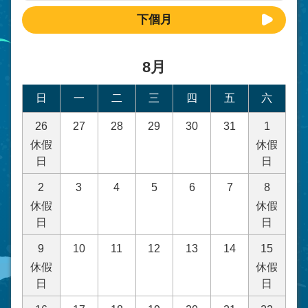
下個月
8月
日
一
二
三
四
五
六
26
27
28
29
30
31
1
休假
休假
日
日
2
3
4
5
6
7
8
休假
休假
日
日
9
10
11
12
13
14
15
休假
休假
日
日