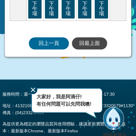
下
下
下
下
下
午
午
午
午
午
場
場
場
場
場
回上一頁
回最上面
:::
服務時間：週一至週五 AM08:00~12:00 PM13:30~17:30
大家好，我是阿滴仔!
有任何問題可以先問我噢!
地址：413210臺中市霧峰區峰堤路195號 電話：(04)23320579#1130
傳真：(04)2332-0484
為提供更為穩定的瀏覽品質與使用體驗，建議更新瀏覽器至以下版
本：最新版本Chrome、最新版本Firefox
智能服務台