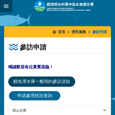
跳到主要內容區塊
:::
_
:::
:::
首頁
便民服務
參訪申請
參訪申請
竭誠歡迎各位貴賓蒞臨！
鯉魚潭水庫一般預約參訪須知
申請處理狀況查詢