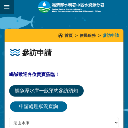
跳到主要內容區塊
:::
_
:::
:::
首頁
便民服務
參訪申請
參訪申請
竭誠歡迎各位貴賓蒞臨！
鯉魚潭水庫一般預約參訪須知
申請處理狀況查詢