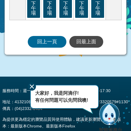
下
下
下
下
下
午
午
午
午
午
場
場
場
場
場
回上一頁
回最上面
:::
服務時間：週一至週五 AM08:00~12:00 PM13:30~17:30
大家好，我是阿滴仔!
有任何問題可以先問我噢!
地址：413210臺中市霧峰區峰堤路195號 電話：(04)23320579#1130
傳真：(04)2332-0484
為提供更為穩定的瀏覽品質與使用體驗，建議更新瀏覽器至以下版
本：最新版本Chrome、最新版本Firefox
智能服務台