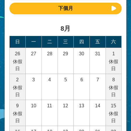
下個月
8月
日
一
二
三
四
五
六
26
27
28
29
30
31
1
休假
休假
日
日
2
3
4
5
6
7
8
休假
休假
日
日
9
10
11
12
13
14
15
休假
休假
日
日