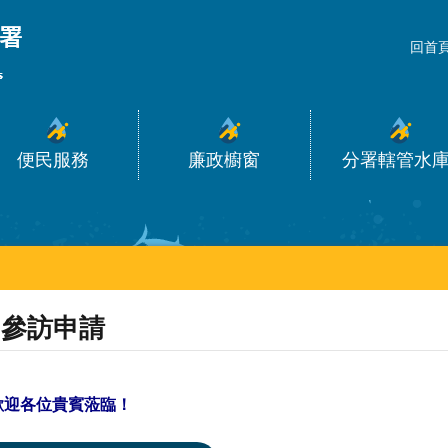
_
回首
便民服務
廉政櫥窗
分署轄管水
參訪申請
歡迎各位貴賓蒞臨！