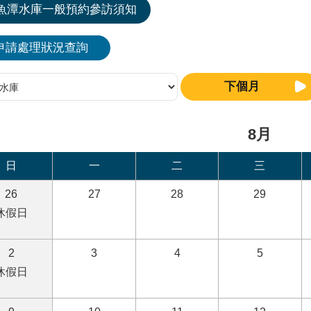
魚潭水庫一般預約參訪須知
申請處理狀況查詢
下個月
8月
日
一
二
三
26
27
28
29
休假日
2
3
4
5
休假日