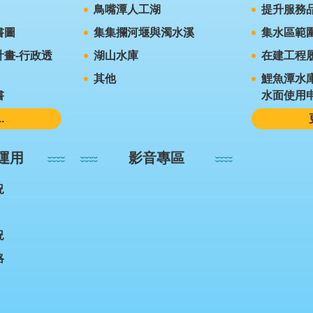
鳥嘴潭人工湖
提升服務
書圖
集集攔河堰與濁水溪
集水區範
畫-行政透
湖山水庫
在建工程
其他
鯉魚潭水
書
水面使用
.
運用
影音專區
況
況
略