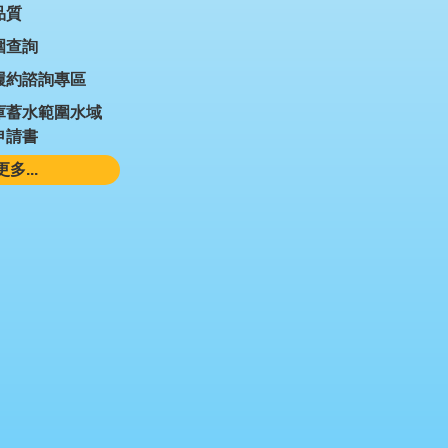
品質
圍查詢
履約諮詢專區
庫蓄水範圍水域
申請書
更多...