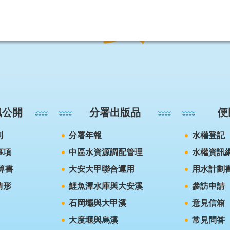
訊公開
分署出版品
便
則
分署年報
水權登記
事項
中區水資源調配管理
水權資訊
算書
大安大甲聯合運用
用水計劃
情形
鯉魚潭水庫與大安溪
參訪申請
石岡壩與大甲溪
意見信箱
大度堰與烏溪
常見問答