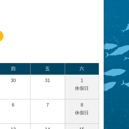
四
五
六
30
31
1
休假日
6
7
8
休假日