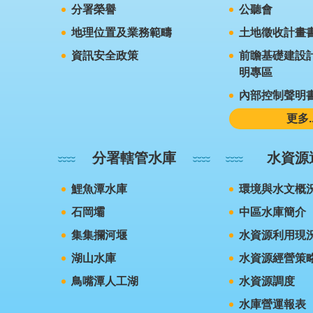
分署榮譽
公聽會
地理位置及業務範疇
土地徵收計畫
資訊安全政策
前瞻基礎建設計
明專區
內部控制聲明
更多..
分署轄管水庫
水資源
鯉魚潭水庫
環境與水文概
石岡壩
中區水庫簡介
集集攔河堰
水資源利用現
湖山水庫
水資源經營策
鳥嘴潭人工湖
水資源調度
水庫營運報表