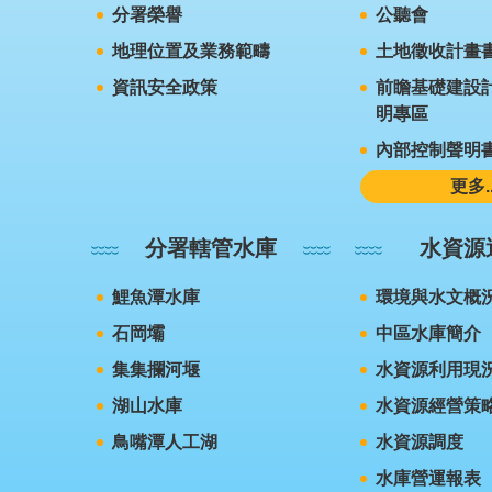
分署榮譽
公聽會
地理位置及業務範疇
土地徵收計畫
資訊安全政策
前瞻基礎建設計
明專區
內部控制聲明
更多..
分署轄管水庫
水資源
鯉魚潭水庫
環境與水文概
石岡壩
中區水庫簡介
集集攔河堰
水資源利用現
湖山水庫
水資源經營策
鳥嘴潭人工湖
水資源調度
水庫營運報表