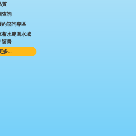
品質
圍查詢
履約諮詢專區
庫蓄水範圍水域
申請書
更多...