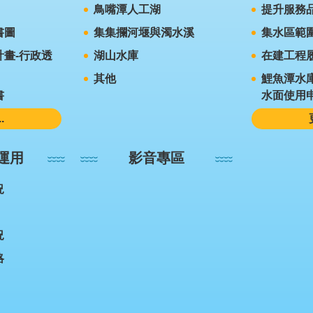
鳥嘴潭人工湖
提升服務
書圖
集集攔河堰與濁水溪
集水區範
畫-行政透
湖山水庫
在建工程
其他
鯉魚潭水
書
水面使用
.
運用
影音專區
況
況
略