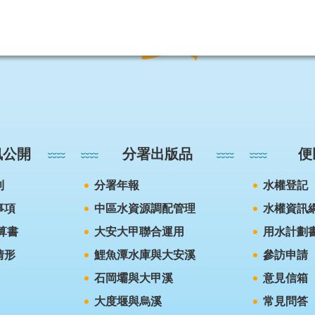
訊公開
分署出版品
便
則
分署年報
水權登記
事項
中區水資源調配管理
水權資訊
算書
大安大甲聯合運用
用水計劃
情形
鯉魚潭水庫與大安溪
參訪申請
石岡壩與大甲溪
意見信箱
大度堰與烏溪
常見問答