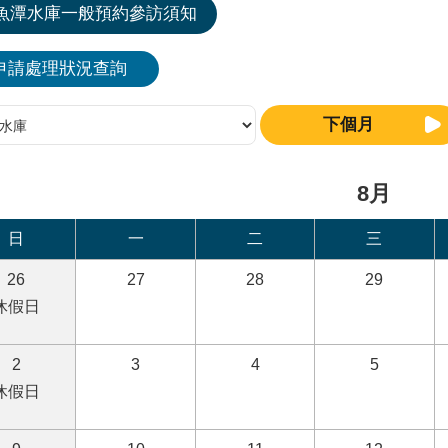
魚潭水庫一般預約參訪須知
申請處理狀況查詢
下個月
8月
日
一
二
三
26
27
28
29
休假日
2
3
4
5
休假日