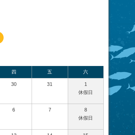
四
五
六
30
31
1
休假日
6
7
8
休假日