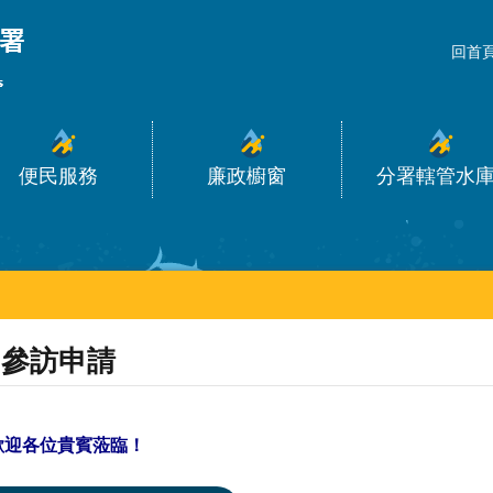
_
回首
便民服務
廉政櫥窗
分署轄管水
參訪申請
歡迎各位貴賓蒞臨！