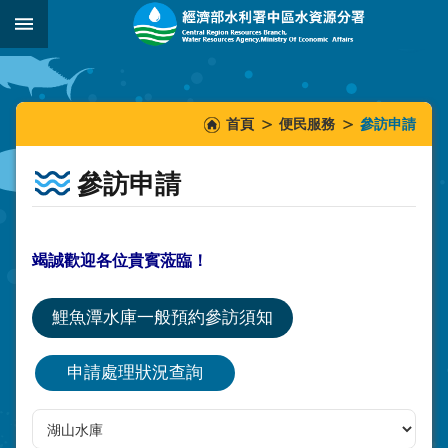
跳到主要內容區塊
:::
_
:::
:::
首頁
便民服務
參訪申請
參訪申請
竭誠歡迎各位貴賓蒞臨！
鯉魚潭水庫一般預約參訪須知
申請處理狀況查詢