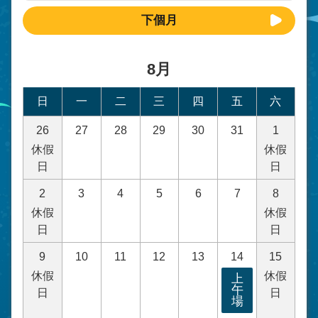
下個月
8月
日
一
二
三
四
五
六
26
27
28
29
30
31
1
休假
休假
日
日
2
3
4
5
6
7
8
休假
休假
日
日
9
10
11
12
13
14
15
休假
休假
上
午
日
日
場