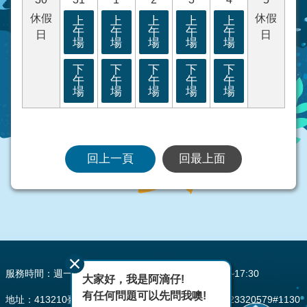
休假
休假
上
上
上
上
上
午
午
午
午
午
日
日
場
場
場
場
場
下
下
下
下
下
午
午
午
午
午
場
場
場
場
場
回上一頁
回最上面
:::
服務時間：週一至週五 AM08:00~12:00 PM13:30~17:30
大家好，我是阿滴仔!
有任何問題可以先問我噢!
地址：413210臺中市霧峰區峰堤路195號 電話：(04)23320579#1130