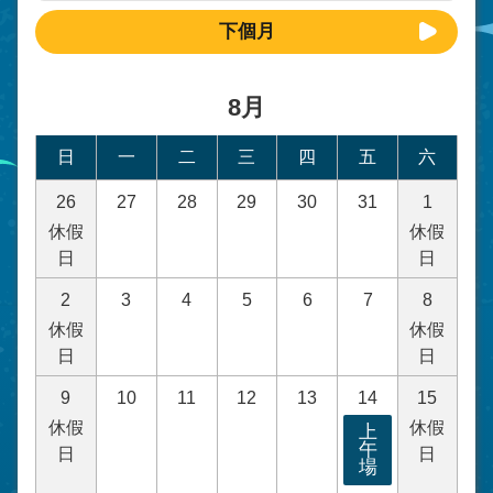
下個月
8月
日
一
二
三
四
五
六
26
27
28
29
30
31
1
休假
休假
日
日
2
3
4
5
6
7
8
休假
休假
日
日
9
10
11
12
13
14
15
休假
休假
上
午
日
日
場