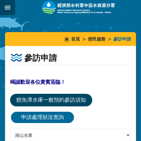
跳到主要內容區塊
:::
_
:::
:::
首頁
便民服務
參訪申請
參訪申請
竭誠歡迎各位貴賓蒞臨！
鯉魚潭水庫一般預約參訪須知
申請處理狀況查詢