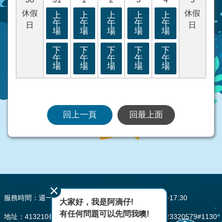
休假
休假
上
上
上
上
上
午
午
午
午
午
日
日
場
場
場
場
場
下
下
下
下
下
午
午
午
午
午
場
場
場
場
場
回上一頁
回最上面
:::
服務時間：週一至週五 AM08:00~12:00 PM13:30~17:30
大家好，我是阿滴仔!
有任何問題可以先問我噢!
地址：413210臺中市霧峰區峰堤路195號 電話：(04)23320579#1130