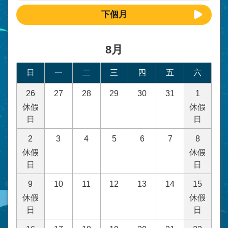
下個月
8月
日
一
二
三
四
五
六
26
27
28
29
30
31
1
休假
休假
日
日
2
3
4
5
6
7
8
休假
休假
日
日
9
10
11
12
13
14
15
休假
休假
日
日