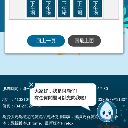
下
下
下
下
下
午
午
午
午
午
場
場
場
場
場
回上一頁
回最上面
:::
服務時間：週一至週五 AM08:00~12:00 PM13:30~17:30
大家好，我是阿滴仔!
有任何問題可以先問我噢!
地址：413210臺中市霧峰區峰堤路195號 電話：(04)23320579#1130
傳真：(04)2332-0484
為提供更為穩定的瀏覽品質與使用體驗，建議更新瀏覽器至以下版
本：最新版本Chrome、最新版本Firefox
智能服務台