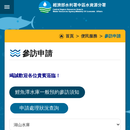
跳到主要內容區塊
:::
_
:::
:::
首頁
便民服務
參訪申請
參訪申請
竭誠歡迎各位貴賓蒞臨！
鯉魚潭水庫一般預約參訪須知
申請處理狀況查詢