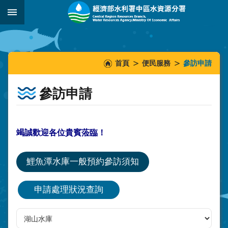
跳到主要內容區塊
:::
_
:::
:::
首頁
便民服務
參訪申請
參訪申請
竭誠歡迎各位貴賓蒞臨！
鯉魚潭水庫一般預約參訪須知
申請處理狀況查詢