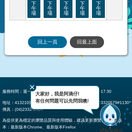
下
下
下
下
下
午
午
午
午
午
場
場
場
場
場
回上一頁
回最上面
:::
服務時間：週一至週五 AM08:00~12:00 PM13:30~17:30
大家好，我是阿滴仔!
有任何問題可以先問我噢!
地址：413210臺中市霧峰區峰堤路195號 電話：(04)23320579#1130
傳真：(04)2332-0484
為提供更為穩定的瀏覽品質與使用體驗，建議更新瀏覽器至以下版
本：最新版本Chrome、最新版本Firefox
智能服務台