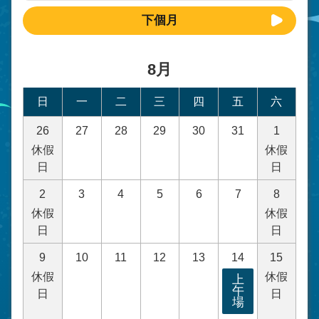
下個月
8月
日
一
二
三
四
五
六
26
27
28
29
30
31
1
休假
休假
日
日
2
3
4
5
6
7
8
休假
休假
日
日
9
10
11
12
13
14
15
休假
休假
上
午
日
日
場