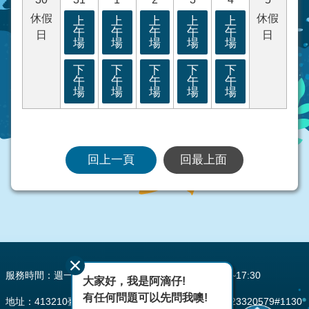
休假
休假
上
上
上
上
上
午
午
午
午
午
日
日
場
場
場
場
場
下
下
下
下
下
午
午
午
午
午
場
場
場
場
場
回上一頁
回最上面
:::
服務時間：週一至週五 AM08:00~12:00 PM13:30~17:30
大家好，我是阿滴仔!
有任何問題可以先問我噢!
地址：413210臺中市霧峰區峰堤路195號 電話：(04)23320579#1130