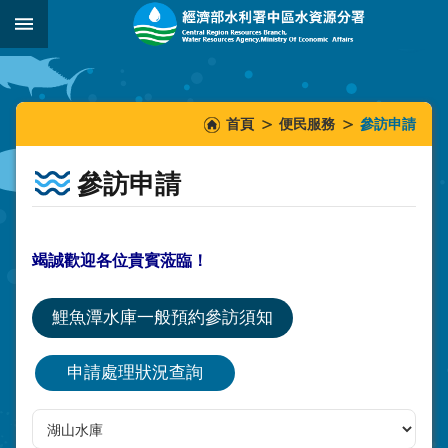
跳到主要內容區塊
:::
_
:::
:::
首頁
便民服務
參訪申請
參訪申請
竭誠歡迎各位貴賓蒞臨！
鯉魚潭水庫一般預約參訪須知
申請處理狀況查詢