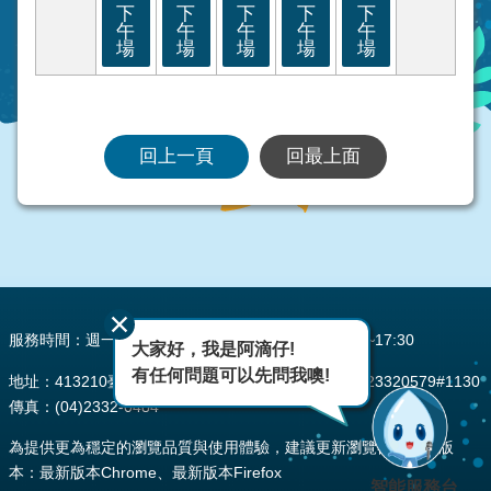
下
下
下
下
下
午
午
午
午
午
場
場
場
場
場
回上一頁
回最上面
:::
服務時間：週一至週五 AM08:00~12:00 PM13:30~17:30
大家好，我是阿滴仔!
有任何問題可以先問我噢!
地址：413210臺中市霧峰區峰堤路195號 電話：(04)23320579#1130
傳真：(04)2332-0484
為提供更為穩定的瀏覽品質與使用體驗，建議更新瀏覽器至以下版
本：最新版本Chrome、最新版本Firefox
智能服務台