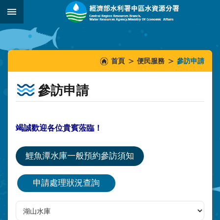
跳到主要內容區塊
:::
_
:::
:::
首頁
便民服務
參訪申請
參訪申請
竭誠歡迎各位貴賓蒞臨！
鯉魚潭水庫一般預約參訪須知
申請處理狀況查詢