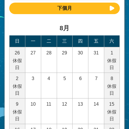
下個月
8月
日
一
二
三
四
五
六
26
27
28
29
30
31
1
休假
休假
日
日
2
3
4
5
6
7
8
休假
休假
日
日
9
10
11
12
13
14
15
休假
休假
日
日