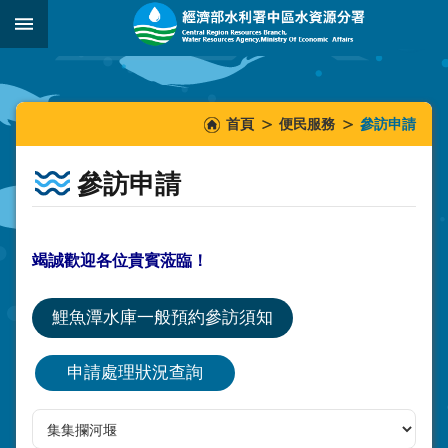
跳到主要內容區塊
:::
_
:::
:::
首頁
便民服務
參訪申請
參訪申請
竭誠歡迎各位貴賓蒞臨！
鯉魚潭水庫一般預約參訪須知
申請處理狀況查詢