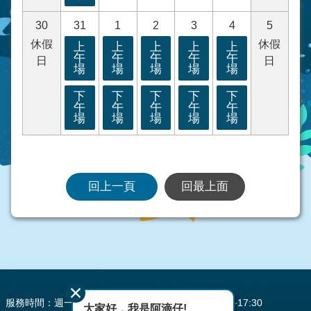
30
31
1
2
3
4
5
休假
休假
上
上
上
上
上
午
午
午
午
午
日
日
場
場
場
場
場
下
下
下
下
下
午
午
午
午
午
場
場
場
場
場
回上一頁
回最上面
:::
服務時間：週一至週五 AM08:00~12:00 PM13:30~17:30
大家好，我是阿滴仔!