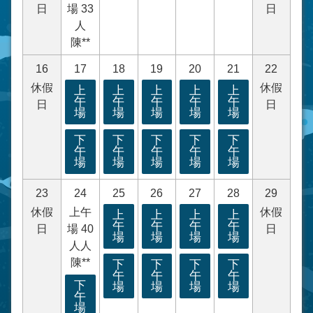
日
場 33
日
人
陳**
16
17
18
19
20
21
22
休假
休假
上
上
上
上
上
午
午
午
午
午
日
日
場
場
場
場
場
下
下
下
下
下
午
午
午
午
午
場
場
場
場
場
23
24
25
26
27
28
29
休假
上午
休假
上
上
上
上
午
午
午
午
日
場 40
日
場
場
場
場
人人
陳**
下
下
下
下
午
午
午
午
下
場
場
場
場
午
場