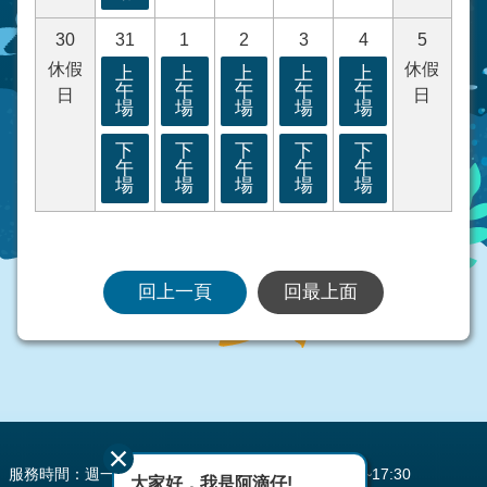
30
31
1
2
3
4
5
休假
休假
上
上
上
上
上
午
午
午
午
午
日
日
場
場
場
場
場
下
下
下
下
下
午
午
午
午
午
場
場
場
場
場
回上一頁
回最上面
:::
服務時間：週一至週五 AM08:00~12:00 PM13:30~17:30
大家好，我是阿滴仔!