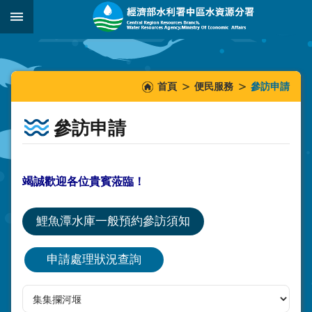
跳到主要內容區塊
:::
_
:::
:::
首頁
便民服務
參訪申請
參訪申請
竭誠歡迎各位貴賓蒞臨！
鯉魚潭水庫一般預約參訪須知
申請處理狀況查詢