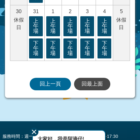
30
31
1
2
3
4
5
休假
休假
上
上
上
上
上
午
午
午
午
午
日
日
場
場
場
場
場
下
下
下
下
下
午
午
午
午
午
場
場
場
場
場
回上一頁
回最上面
:::
服務時間：週一至週五 AM08:00~12:00 PM13:30~17:30
大家好，我是阿滴仔!