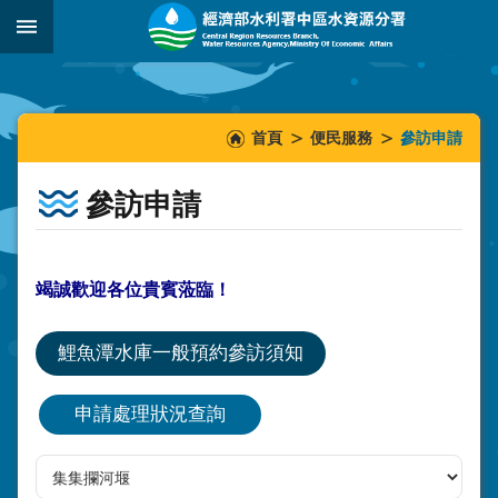
跳到主要內容區塊
:::
_
:::
:::
首頁
便民服務
參訪申請
參訪申請
竭誠歡迎各位貴賓蒞臨！
鯉魚潭水庫一般預約參訪須知
申請處理狀況查詢