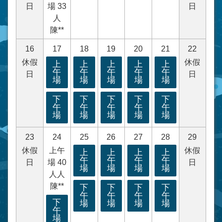
日
場 33
日
人
陳**
16
17
18
19
20
21
22
休假
休假
上
上
上
上
上
午
午
午
午
午
日
日
場
場
場
場
場
下
下
下
下
下
午
午
午
午
午
場
場
場
場
場
23
24
25
26
27
28
29
休假
上午
休假
上
上
上
上
午
午
午
午
日
場 40
日
場
場
場
場
人人
陳**
下
下
下
下
午
午
午
午
下
場
場
場
場
午
場