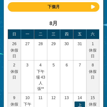
下個月
8月
日
一
二
三
四
五
六
26
27
28
29
30
31
1
休假
休假
日
日
2
3
4
5
6
7
8
休假
下午
休假
日
場 43
日
人
張**
9
10
11
12
13
14
15
休假
下午
休假
上