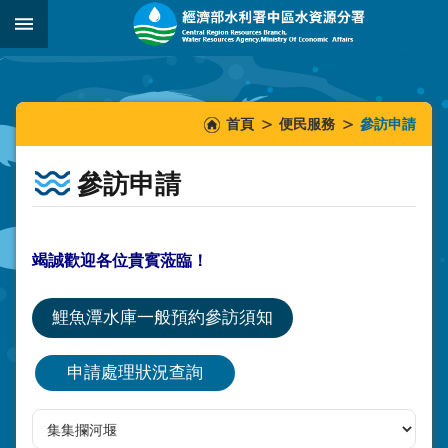
跳到主要內容區塊
:::
_
:::
:::
首頁
便民服務
參訪申請
參訪申請
竭誠歡迎各位貴賓蒞臨！
鯉魚潭水庫一般預約參訪須知
申請處理狀況查詢