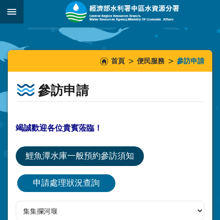
跳到主要內容區塊
:::
_
:::
:::
首頁
便民服務
參訪申請
參訪申請
竭誠歡迎各位貴賓蒞臨！
鯉魚潭水庫一般預約參訪須知
申請處理狀況查詢