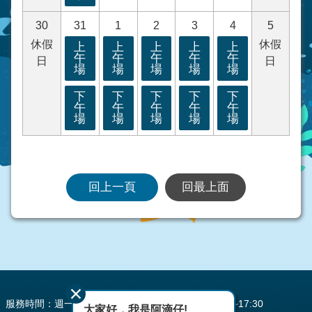
30
31
1
2
3
4
5
休假
休假
上
上
上
上
上
午
午
午
午
午
日
日
場
場
場
場
場
下
下
下
下
下
午
午
午
午
午
場
場
場
場
場
回上一頁
回最上面
:::
服務時間：週一至週五 AM08:00~12:00 PM13:30~17:30
大家好，我是阿滴仔!