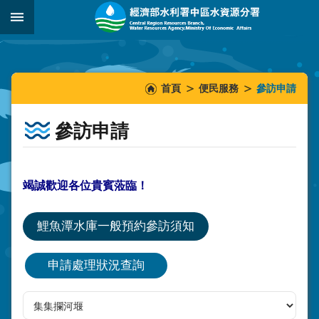
跳到主要內容區塊
:::
_
:::
:::
首頁
便民服務
參訪申請
參訪申請
竭誠歡迎各位貴賓蒞臨！
鯉魚潭水庫一般預約參訪須知
申請處理狀況查詢