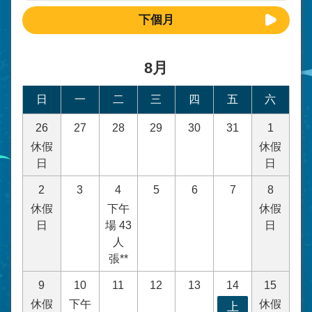
下個月
8月
日
一
二
三
四
五
六
26
27
28
29
30
31
1
休假
休假
日
日
2
3
4
5
6
7
8
休假
下午
休假
日
場 43
日
人
張**
9
10
11
12
13
14
15
休假
下午
休假
上